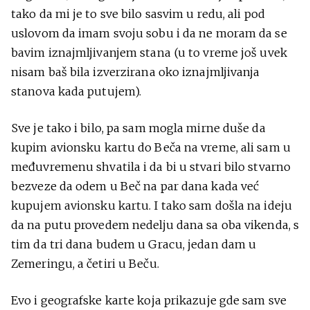
tako da mi je to sve bilo sasvim u redu, ali pod
uslovom da imam svoju sobu i da ne moram da se
bavim iznajmljivanjem stana (u to vreme još uvek
nisam baš bila izverzirana oko iznajmljivanja
stanova kada putujem).
Sve je tako i bilo, pa sam mogla mirne duše da
kupim avionsku kartu do Beča na vreme, ali sam u
međuvremenu shvatila i da bi u stvari bilo stvarno
bezveze da odem u Beč na par dana kada već
kupujem avionsku kartu. I tako sam došla na ideju
da na putu provedem nedelju dana sa oba vikenda, s
tim da tri dana budem u Gracu, jedan dam u
Zemeringu, a četiri u Beču.
Evo i geografske karte koja prikazuje gde sam sve