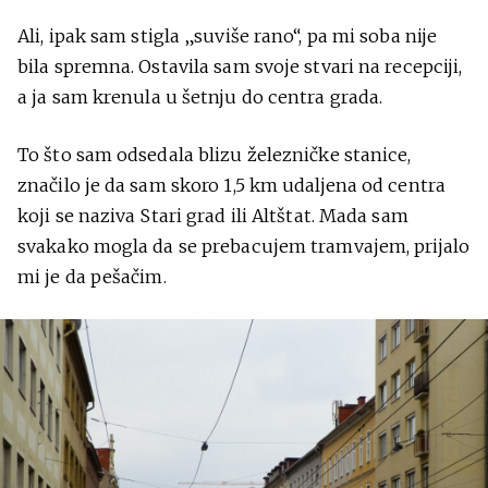
Ali, ipak sam stigla „suviše rano“, pa mi soba nije
bila spremna. Ostavila sam svoje stvari na recepciji,
a ja sam krenula u šetnju do centra grada.
To što sam odsedala blizu železničke stanice,
značilo je da sam skoro 1,5 km udaljena od centra
koji se naziva Stari grad ili Altštat. Mada sam
svakako mogla da se prebacujem tramvajem, prijalo
mi je da pešačim.