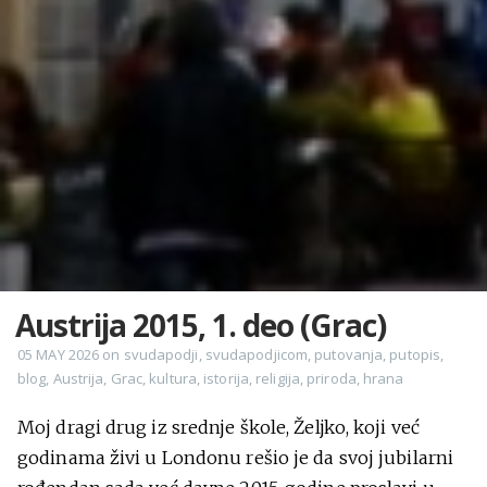
Austrija 2015, 1. deo (Grac)
05 MAY 2026
on
svudapodji
,
svudapodjicom
,
putovanja
,
putopis
,
blog
,
Austrija
,
Grac
,
kultura
,
istorija
,
religija
,
priroda
,
hrana
Moj dragi drug iz srednje škole, Željko, koji već
godinama živi u Londonu rešio je da svoj jubilarni