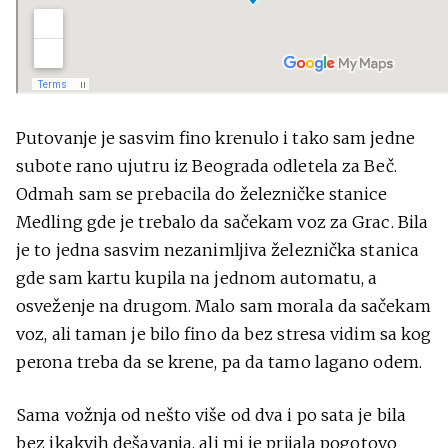
Putovanje je sasvim fino krenulo i tako sam jedne
subote rano ujutru iz Beograda odletela za Beč.
Odmah sam se prebacila do železničke stanice
Medling gde je trebalo da sačekam voz za Grac. Bila
je to jedna sasvim nezanimljiva železnička stanica
gde sam kartu kupila na jednom automatu, a
osveženje na drugom. Malo sam morala da sačekam
voz, ali taman je bilo fino da bez stresa vidim sa kog
perona treba da se krene, pa da tamo lagano odem.
Sama vožnja od nešto više od dva i po sata je bila
bez ikakvih dešavanja, ali mi je prijala pogotovo