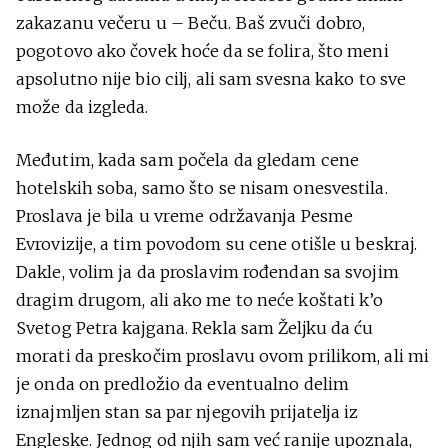
zakazanu večeru u – Beču. Baš zvuči dobro,
pogotovo ako čovek hoće da se folira, što meni
apsolutno nije bio cilj, ali sam svesna kako to sve
može da izgleda.
Međutim, kada sam počela da gledam cene
hotelskih soba, samo što se nisam onesvestila.
Proslava je bila u vreme održavanja Pesme
Evrovizije, a tim povodom su cene otišle u beskraj.
Dakle, volim ja da proslavim rođendan sa svojim
dragim drugom, ali ako me to neće koštati k’o
Svetog Petra kajgana. Rekla sam Željku da ću
morati da preskočim proslavu ovom prilikom, ali mi
je onda on predložio da eventualno delim
iznajmljen stan sa par njegovih prijatelja iz
Engleske. Jednog od njih sam već ranije upoznala,