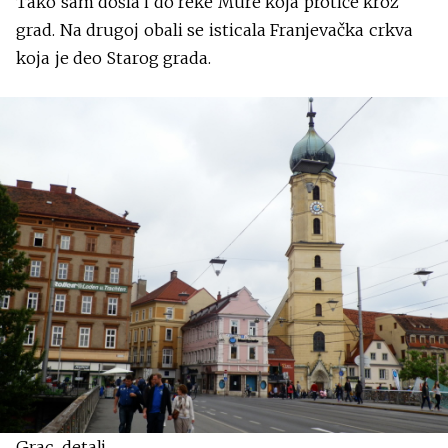
Tako sam došla i do reke Mure koja protiče kroz
grad. Na drugoj obali se isticala Franjevačka crkva
koja je deo Starog grada.
Grac, detalj