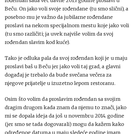
rođendan sada već davne 2015. godine proslavi u
Beču. On jako voli svoje rođendane (tu smo slični), a
posebno mu je važno da jubilarne rođendane
proslavi na nekom specijalnom mestu koje jako voli
(tu smo različiti; ja uvek najviše volim da svoj
rođendan slavim kod kuće).
Tako je odluka pala da svoj rođendan koji je u maju
proslavi baš u Beču jer jako voli taj grad, a glavni
događaj je trebalo da bude svečana večera za
njegove prijatelje u izuzetno lepom restoranu.
Osim što volim da proslavim rođendan sa svojim
dragim drugom kada znam da njemu to znači, jako
mi se dopala ideja da još u novembru 2014. godine
(jer smo se tada dogovarali) mogu da kažem kako
određenog datuma u maju sledeće godine imam