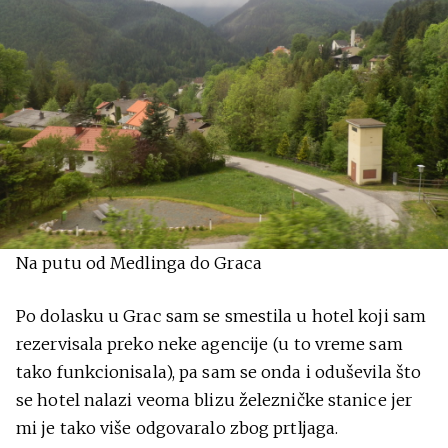
Na putu od Medlinga do Graca
Po dolasku u Grac sam se smestila u hotel koji sam
rezervisala preko neke agencije (u to vreme sam
tako funkcionisala), pa sam se onda i oduševila što
se hotel nalazi veoma blizu železničke stanice jer
mi je tako više odgovaralo zbog prtljaga.