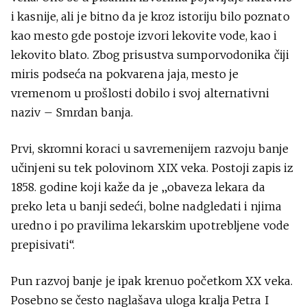
i kasnije, ali je bitno da je kroz istoriju bilo poznato
kao mesto gde postoje izvori lekovite vode, kao i
lekovito blato. Zbog prisustva sumporvodonika čiji
miris podseća na pokvarena jaja, mesto je
vremenom u prošlosti dobilo i svoj alternativni
naziv – Smrdan banja.
Prvi, skromni koraci u savremenijem razvoju banje
učinjeni su tek polovinom XIX veka. Postoji zapis iz
1858. godine koji kaže da je „obaveza lekara da
preko leta u banji sedeći, bolne nadgledati i njima
uredno i po pravilima lekarskim upotrebljene vode
prepisivati“.
Pun razvoj banje je ipak krenuo početkom XX veka.
Posebno se često naglašava uloga kralja Petra I