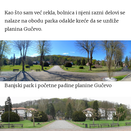
Kao što sam već rekla, bolnica i njeni razni delovi se
nalaze na obodu parka odakle kreće da se uzdiže
planina Gučevo.
Banjski park i početne padine planine Gučevo