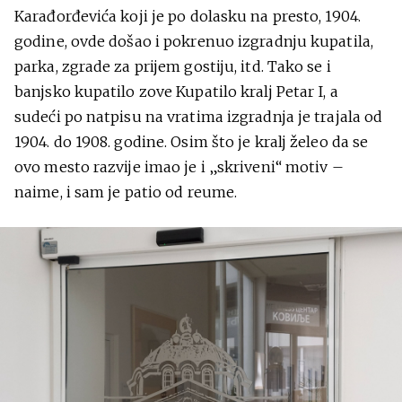
Karađorđevića koji je po dolasku na presto, 1904.
godine, ovde došao i pokrenuo izgradnju kupatila,
parka, zgrade za prijem gostiju, itd. Tako se i
banjsko kupatilo zove Kupatilo kralj Petar I, a
sudeći po natpisu na vratima izgradnja je trajala od
1904. do 1908. godine. Osim što je kralj želeo da se
ovo mesto razvije imao je i „skriveni“ motiv –
naime, i sam je patio od reume.