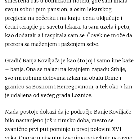
smeštena baš u bolničkom hotelu, gde sam imala
svoju sobu i pun pansion, a osim lekarskog
pregleda na početku i na kraju, cena uključuje i
četiri terapije po savetu lekara. Ja sam uzela i petu,
kao dodatak, a i raspitala sam se. Čovek ne može da
pretera sa maženjem i paženjem sebe.
Gradić Banja Koviljača je kao što joj i samo ime kaže
– banja. Ona se nalazi na krajnjem zapadu Srbije,
svojim rubnim delovima izlazi na obalu Drine i
granicu sa Bosnom i Hercegovinom, a tek oko 7 km
je udaljena od većeg grada Loznice.
Mada postoje dokazi da je područje Banje Koviljače
bilo nastanjeno još u rimsko doba, mesto se
zvanično prvi put pominje u prvoj polovini XVI
veka. Ono se u pisanim izvorima pojavljuje naravno