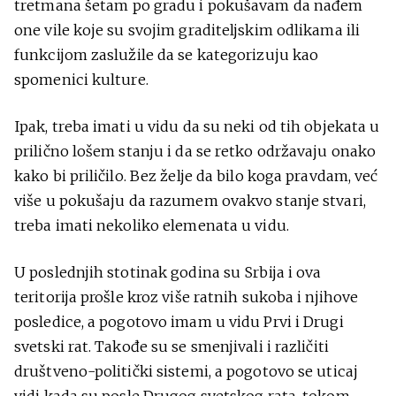
tretmana šetam po gradu i pokušavam da nađem
one vile koje su svojim graditeljskim odlikama ili
funkcijom zaslužile da se kategorizuju kao
spomenici kulture.
Ipak, treba imati u vidu da su neki od tih objekata u
prilično lošem stanju i da se retko održavaju onako
kako bi priličilo. Bez želje da bilo koga pravdam, već
više u pokušaju da razumem ovakvo stanje stvari,
treba imati nekoliko elemenata u vidu.
U poslednjih stotinak godina su Srbija i ova
teritorija prošle kroz više ratnih sukoba i njihove
posledice, a pogotovo imam u vidu Prvi i Drugi
svetski rat. Takođe su se smenjivali i različiti
društveno-politički sistemi, a pogotovo se uticaj