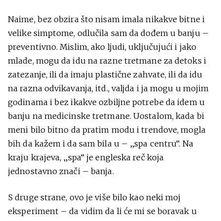
Naime, bez obzira što nisam imala nikakve bitne i
velike simptome, odlučila sam da dođem u banju –
preventivno. Mislim, ako ljudi, uključujući i jako
mlade, mogu da idu na razne tretmane za detoks i
zatezanje, ili da imaju plastične zahvate, ili da idu
na razna odvikavanja, itd., valjda i ja mogu u mojim
godinama i bez ikakve ozbiljne potrebe da idem u
banju na medicinske tretmane. Uostalom, kada bi
meni bilo bitno da pratim modu i trendove, mogla
bih da kažem i da sam bila u – „spa centru“. Na
kraju krajeva, „spa“ je engleska reč koja
jednostavno znači – banja.
S druge strane, ovo je više bilo kao neki moj
eksperiment – da vidim da li će mi se boravak u