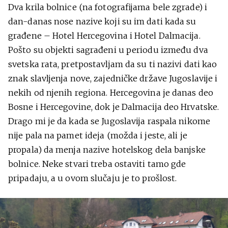
Dva krila bolnice (na fotografijama bele zgrade) i
dan-danas nose nazive koji su im dati kada su
građene – Hotel Hercegovina i Hotel Dalmacija.
Pošto su objekti sagrađeni u periodu između dva
svetska rata, pretpostavljam da su ti nazivi dati kao
znak slavljenja nove, zajedničke države Jugoslavije i
nekih od njenih regiona. Hercegovina je danas deo
Bosne i Hercegovine, dok je Dalmacija deo Hrvatske.
Drago mi je da kada se Jugoslavija raspala nikome
nije pala na pamet ideja (možda i jeste, ali je
propala) da menja nazive hotelskog dela banjske
bolnice. Neke stvari treba ostaviti tamo gde
pripadaju, a u ovom slučaju je to prošlost.