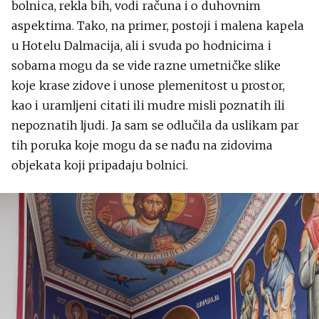
bolnica, rekla bih, vodi računa i o duhovnim
aspektima. Tako, na primer, postoji i malena kapela
u Hotelu Dalmacija, ali i svuda po hodnicima i
sobama mogu da se vide razne umetničke slike
koje krase zidove i unose plemenitost u prostor,
kao i uramljeni citati ili mudre misli poznatih ili
nepoznatih ljudi. Ja sam se odlučila da uslikam par
tih poruka koje mogu da se nađu na zidovima
objekata koji pripadaju bolnici.