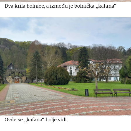
Dva krila bolnice, a između je bolnička „kafana“
Ovde se „kafana“ bolje vidi