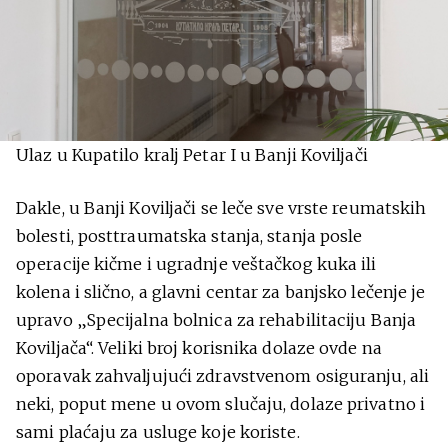
Ulaz u Kupatilo kralj Petar I u Banji Koviljači
Dakle, u Banji Koviljači se leče sve vrste reumatskih
bolesti, posttraumatska stanja, stanja posle
operacije kičme i ugradnje veštačkog kuka ili
kolena i slično, a glavni centar za banjsko lečenje je
upravo „Specijalna bolnica za rehabilitaciju Banja
Koviljača“. Veliki broj korisnika dolaze ovde na
oporavak zahvaljujući zdravstvenom osiguranju, ali
neki, poput mene u ovom slučaju, dolaze privatno i
sami plaćaju za usluge koje koriste.