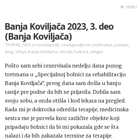
MENU
Banja Koviljača 2023, 3. deo
Home
(Banja Koviljača)
Engl
19 APRIL 2023
on
svudapodji
,
svudapodjicom
,
putovanja
,
putopis
,
blog
,
Srbija
,
Banja Koviljača
,
istorija
,
kultura
,
religija
X
Pošto sam sebi rezervisala nedelju dana punog
Instagram
tretmana u „Specijalnoj bolnici za rehabilitaciju
Pinterest
Banja Koviljača“, prvog dana sam došla u banju
YouTube
ranije pre podne da bih se prijavila. Dobila sam
svoju sobu, a onda otišla i kod lekara na pregled.
Kada mi je doktorka odredila terapije, medicinska
sestra me je provela kroz različite objekte koji
Sadržaj
pripadaju bolnici da bi mi pokazala gde se šta
nalazi i da bih zakazala termine za terapije.