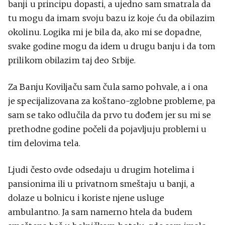
banji u principu dopasti, a ujedno sam smatrala da
tu mogu da imam svoju bazu iz koje ću da obilazim
okolinu. Logika mi je bila da, ako mi se dopadne,
svake godine mogu da idem u drugu banju i da tom
prilikom obilazim taj deo Srbije.
Za Banju Koviljaču sam čula samo pohvale, a i ona
je specijalizovana za koštano-zglobne probleme, pa
sam se tako odlučila da prvo tu dođem jer su mi se
prethodne godine počeli da pojavljuju problemi u
tim delovima tela.
Ljudi često ovde odsedaju u drugim hotelima i
pansionima ili u privatnom smeštaju u banji, a
dolaze u bolnicu i koriste njene usluge
ambulantno. Ja sam namerno htela da budem