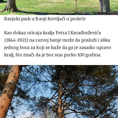
Banjski park u Banji Koviljači u proleće
Kao dokaz uticaja kralja Petra I Karađorđevića
(1844-1921) na razvoj banje može da posluži i slika
jednog bora za koji se kaže da ga je zasadio upravo
kralj, što znači da je bor star preko 100 godina.