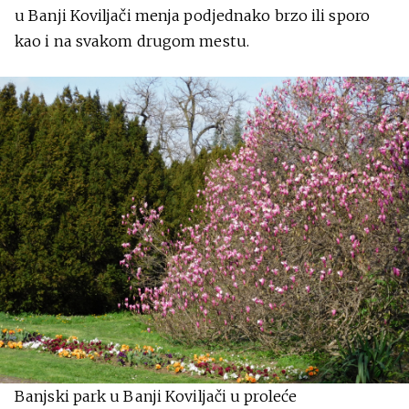
u Banji Koviljači menja podjednako brzo ili sporo
kao i na svakom drugom mestu.
Banjski park u Banji Koviljači u proleće