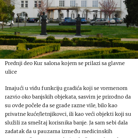
Prednji deo Kur salona kojem se prilazi sa glavne
ulice
Imajući u vidu funkciju gradića koji se vremenom
razvio oko banjskih objekata, sasvim je prirodno da
su ovde počele da se grade razne vile, bilo kao
privatne kuće/letnjikovci, ili kao veći objekti koji su
služili za smeštaj korisnika banje. Ja sam sebi dala
zadatak da u pauzama između medicinskih