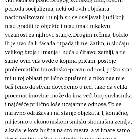
vidi kada su posle Drugog svetskog rata, tokom
perioda socijalizma, neki od ovih objekata
nacionalizovani i u njih su se useljavali ljudi koji
nisu gradili te objekte i nisu imali nikakvu
vezanost za njihovo stanje. Drugim rečima, bolelo
ih je uvo da li fasada otpada ili ne. Zatim, u slučaju
velikog broja i imanja i kuća u čitavoj zemlji, a ne
samo ovih vila ovde o kojima pričam, postoje
problematični imovinsko-pravni odnosi, pošto smo
mi u toj oblasti prilično opušteni, a niko nas nije
baš terao da stvari dovedemo u red, tako da veliki
procenat imovine može da ima veći broj suvlasnika
i najčešće prilično loše uzajamne odnose. To se
naravno odražava i na stanje objekata. I, konačno,
mi jesmo u ekonomskom smislu siromašna zemlja,
a kada je kofa bušna na sto mesta, a vi imate samo