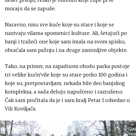
deset prstiju, teško je odrediti koje rupe prve
moraju da se zapuše.
Naravno, nisu sve kuće koje su stare i koje se
nazivaju vilama spomenici kulture. Ali, šetajući po
banji i tražeći one koje sam imala na svom spisku,
obraćala sam pažnju i na druge zanimljive objekte.
Tako, na primer, na zapadnom obodu parka postoje
tri velike kuće/vile koje su stare preko 100 godina i
koje su, pretpostavljam, nekada bile deo banjskog
kompleksa, a sada deluju napušteno i razrušeno.
Čak sam pročitala da je i sam kralj Petar I odsedao u
Vili Koviljača.