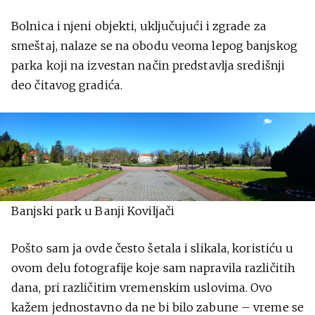
Bolnica i njeni objekti, uključujući i zgrade za
smeštaj, nalaze se na obodu veoma lepog banjskog
parka koji na izvestan način predstavlja središnji
deo čitavog gradića.
Banjski park u Banji Koviljači
Pošto sam ja ovde često šetala i slikala, koristiću u
ovom delu fotografije koje sam napravila različitih
dana, pri različitim vremenskim uslovima. Ovo
kažem jednostavno da ne bi bilo zabune – vreme se