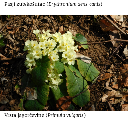
Pasji zub/košutac (
Erythronium dens-canis
)
Vrsta jagorčevine (
Primula vulgaris
)