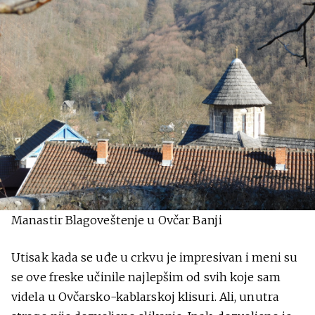
Manastir Blagoveštenje u Ovčar Banji
Utisak kada se uđe u crkvu je impresivan i meni su
se ove freske učinile najlepšim od svih koje sam
videla u Ovčarsko-kablarskoj klisuri. Ali, unutra