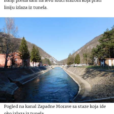
Banji prešla sam na levu idući stazom koja prati
liniju izlaza iz tunela.
Pogled na kanal Zapadne Morave sa staze koja ide
oko izlaza iz tunela