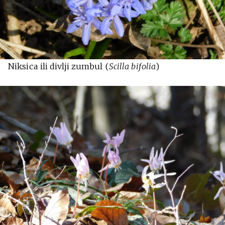
Niksica ili divlji zumbul (
Scilla bifolia
)