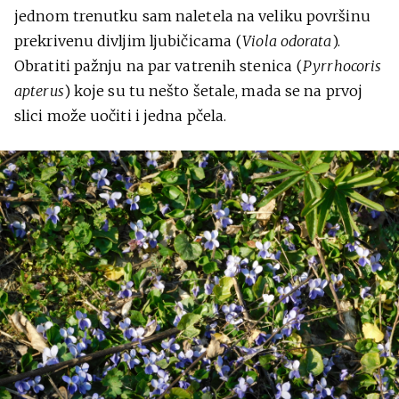
jednom trenutku sam naletela na veliku površinu
prekrivenu divljim ljubičicama (
Viola odorata
).
Obratiti pažnju na par vatrenih stenica (
Pyrrhocoris
apterus
) koje su tu nešto šetale, mada se na prvoj
slici može uočiti i jedna pčela.