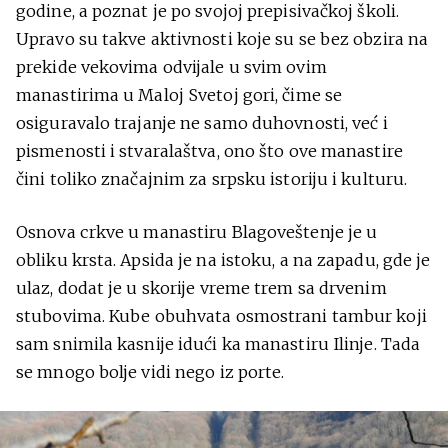
godine, a poznat je po svojoj prepisivačkoj školi.
Upravo su takve aktivnosti koje su se bez obzira na
prekide vekovima odvijale u svim ovim
manastirima u Maloj Svetoj gori, čime se
osiguravalo trajanje ne samo duhovnosti, već i
pismenosti i stvaralaštva, ono što ove manastire
čini toliko značajnim za srpsku istoriju i kulturu.
Osnova crkve u manastiru Blagoveštenje je u
obliku krsta. Apsida je na istoku, a na zapadu, gde je
ulaz, dodat je u skorije vreme trem sa drvenim
stubovima. Kube obuhvata osmostrani tambur koji
sam snimila kasnije idući ka manastiru Ilinje. Tada
se mnogo bolje vidi nego iz porte.