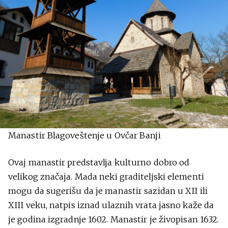
Manastir Blagoveštenje u Ovčar Banji
Ovaj manastir predstavlja kulturno dobro od
velikog značaja. Mada neki graditeljski elementi
mogu da sugerišu da je manastir sazidan u XII ili
XIII veku, natpis iznad ulaznih vrata jasno kaže da
je godina izgradnje 1602. Manastir je živopisan 1632.