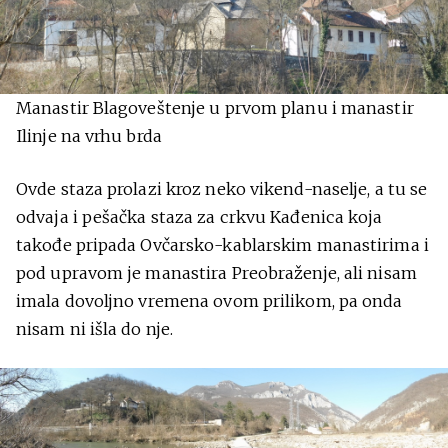
Manastir Blagoveštenje u prvom planu i manastir
Ilinje na vrhu brda
Ovde staza prolazi kroz neko vikend-naselje, a tu se
odvaja i pešačka staza za crkvu Kađenica koja
takođe pripada Ovčarsko-kablarskim manastirima i
pod upravom je manastira Preobraženje, ali nisam
imala dovoljno vremena ovom prilikom, pa onda
nisam ni išla do nje.