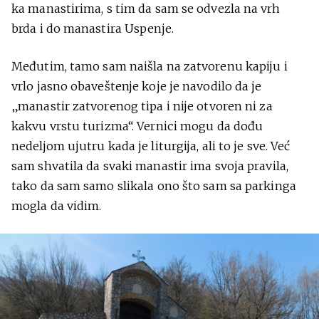
ka manastirima, s tim da sam se odvezla na vrh
brda i do manastira Uspenje.
Međutim, tamo sam naišla na zatvorenu kapiju i
vrlo jasno obaveštenje koje je navodilo da je
„manastir zatvorenog tipa i nije otvoren ni za
kakvu vrstu turizma“. Vernici mogu da dođu
nedeljom ujutru kada je liturgija, ali to je sve. Već
sam shvatila da svaki manastir ima svoja pravila,
tako da sam samo slikala ono što sam sa parkinga
mogla da vidim.