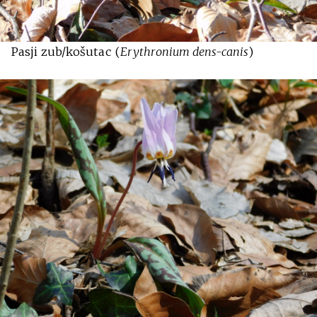
Pasji zub/košutac (
Erythronium dens-canis
)