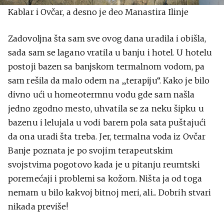
Kablar i Ovčar, a desno je deo Manastira Ilinje
Zadovoljna šta sam sve ovog dana uradila i obišla,
sada sam se lagano vratila u banju i hotel. U hotelu
postoji bazen sa banjskom termalnom vodom, pa
sam rešila da malo odem na „terapiju“. Kako je bilo
divno ući u homeotermnu vodu gde sam našla
jedno zgodno mesto, uhvatila se za neku šipku u
bazenu i lelujala u vodi barem pola sata puštajući
da ona uradi šta treba. Jer, termalna voda iz Ovčar
Banje poznata je po svojim terapeutskim
svojstvima pogotovo kada je u pitanju reumtski
poremećaji i problemi sa kožom. Ništa ja od toga
nemam u bilo kakvoj bitnoj meri, ali... Dobrih stvari
nikada previše!