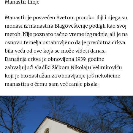
Manastir Ilinje
Manastir je posvećen Svetom proroku Iliji i njega su
monasi iz manastira Blagoveštenje podigli kao svoj
metoh. Nije poznato tačno vreme izgradnje, ali je na
osnovu temelja ustanovljeno da je prvobitna crkva
bila veća od ove koja se može videti danas.
Današnja crkva je obnovljena 1939. godine
zahvaljujući vladiki žičkom Nikolaju Velimiroviću
koji je bio zaslužan za obnavljanje još nekolicine
manastira o čemu sam već ranije pisala.