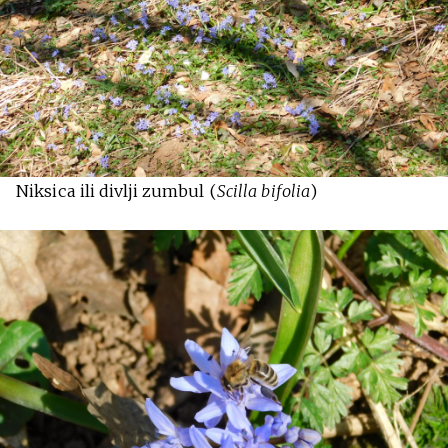
Niksica ili divlji zumbul (
Scilla bifolia
)