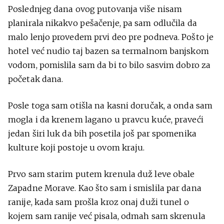
Poslednjeg dana ovog putovanja više nisam
planirala nikakvo pešačenje, pa sam odlučila da
malo lenjo provedem prvi deo pre podneva. Pošto je
hotel već nudio taj bazen sa termalnom banjskom
vodom, pomislila sam da bi to bilo sasvim dobro za
početak dana.
Posle toga sam otišla na kasni doručak, a onda sam
mogla i da krenem lagano u pravcu kuće, praveći
jedan širi luk da bih posetila još par spomenika
kulture koji postoje u ovom kraju.
Prvo sam starim putem krenula duž leve obale
Zapadne Morave. Kao što sam i smislila par dana
ranije, kada sam prošla kroz onaj duži tunel o
kojem sam ranije već pisala, odmah sam skrenula