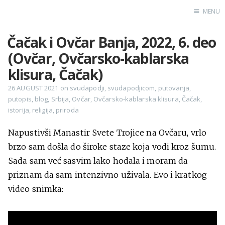
MENU
Čačak i Ovčar Banja, 2022, 6. deo
Home
(Ovčar, Ovčarsko-kablarska
Engl
klisura, Čačak)
26 AUGUST 2021
on
svudapodji
,
svudapodjicom
,
putovanja
,
putopis
,
blog
,
Srbija
,
Ovčar
,
Ovčarsko-kablarska klisura
,
Čačak
,
X
istorija
,
religija
,
priroda
Instagram
Pinterest
Napustivši Manastir Svete Trojice na Ovčaru, vrlo
brzo sam došla do široke staze koja vodi kroz šumu.
YouTube
Sada sam već sasvim lako hodala i moram da
priznam da sam intenzivno uživala. Evo i kratkog
video snimka:
Sadržaj