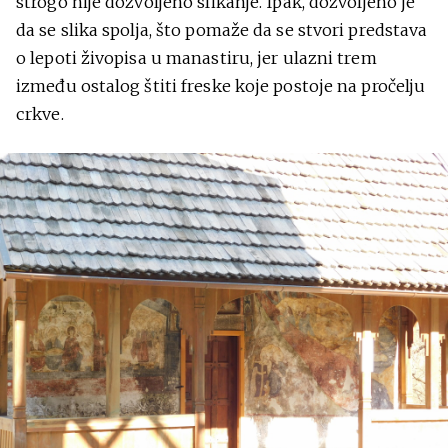
strogo nije dozvoljeno slikanje. Ipak, dozvoljeno je
da se slika spolja, što pomaže da se stvori predstava
o lepoti živopisa u manastiru, jer ulazni trem
između ostalog štiti freske koje postoje na pročelju
crkve.