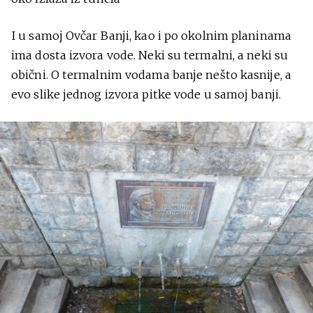
I u samoj Ovčar Banji, kao i po okolnim planinama
ima dosta izvora vode. Neki su termalni, a neki su
obični. O termalnim vodama banje nešto kasnije, a
evo slike jednog izvora pitke vode u samoj banji.