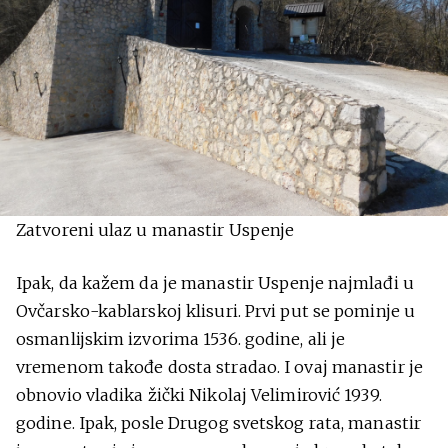
Zatvoreni ulaz u manastir Uspenje
Ipak, da kažem da je manastir Uspenje najmlađi u
Ovčarsko-kablarskoj klisuri. Prvi put se pominje u
osmanlijskim izvorima 1536. godine, ali je
vremenom takođe dosta stradao. I ovaj manastir je
obnovio vladika žički Nikolaj Velimirović 1939.
godine. Ipak, posle Drugog svetskog rata, manastir