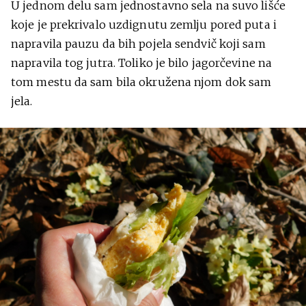
U jednom delu sam jednostavno sela na suvo lišće
koje je prekrivalo uzdignutu zemlju pored puta i
napravila pauzu da bih pojela sendvič koji sam
napravila tog jutra. Toliko je bilo jagorčevine na
tom mestu da sam bila okružena njom dok sam
jela.