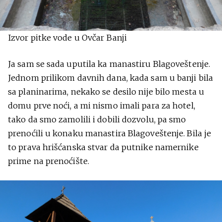
Izvor pitke vode u Ovčar Banji
Ja sam se sada uputila ka manastiru Blagoveštenje.
Jednom prilikom davnih dana, kada sam u banji bila
sa planinarima, nekako se desilo nije bilo mesta u
domu prve noći, a mi nismo imali para za hotel,
tako da smo zamolili i dobili dozvolu, pa smo
prenoćili u konaku manastira Blagoveštenje. Bila je
to prava hrišćanska stvar da putnike namernike
prime na prenoćište.