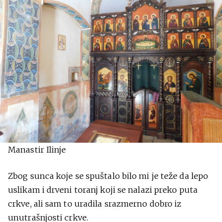
Manastir Ilinje
Zbog sunca koje se spuštalo bilo mi je teže da lepo
uslikam i drveni toranj koji se nalazi preko puta
crkve, ali sam to uradila srazmerno dobro iz
unutrašnjosti crkve.