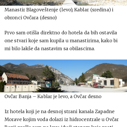
Manastir Blagoveštenje (levo), Kablar (sredina) i
obronci Ovčara (desno)
Prvo sam otišla direktno do hotela da bih ostavila
one stvari koje sam kupila u manastirima, kako bi
mi bilo lakše da nastavim sa obilascima.
Ovčar Banja – Kablar je levo, a Ovčar desno
Iz hotela koji je na desnoj strani kanala Zapadne
Morave kojim voda dolazi iz hidrocentrale u Ovčar