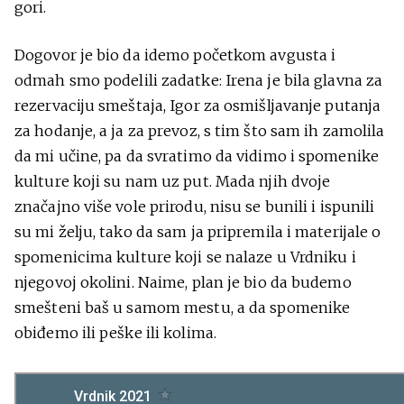
gori.
Dogovor je bio da idemo početkom avgusta i
odmah smo podelili zadatke: Irena je bila glavna za
rezervaciju smeštaja, Igor za osmišljavanje putanja
za hodanje, a ja za prevoz, s tim što sam ih zamolila
da mi učine, pa da svratimo da vidimo i spomenike
kulture koji su nam uz put. Mada njih dvoje
značajno više vole prirodu, nisu se bunili i ispunili
su mi želju, tako da sam ja pripremila i materijale o
spomenicima kulture koji se nalaze u Vrdniku i
njegovoj okolini. Naime, plan je bio da budemo
smešteni baš u samom mestu, a da spomenike
obiđemo ili peške ili kolima.