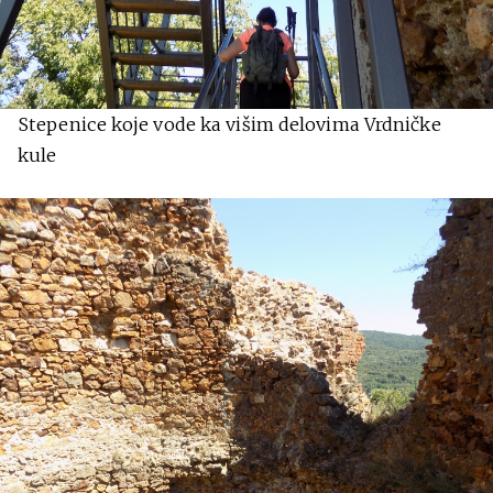
Stepenice koje vode ka višim delovima Vrdničke
kule