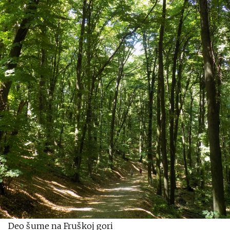
Deo šume na Fruškoj gori