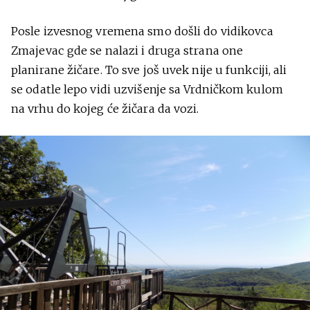
Posle izvesnog vremena smo došli do vidikovca
Zmajevac gde se nalazi i druga strana one
planirane žičare. To sve još uvek nije u funkciji, ali
se odatle lepo vidi uzvišenje sa Vrdničkom kulom
na vrhu do kojeg će žičara da vozi.