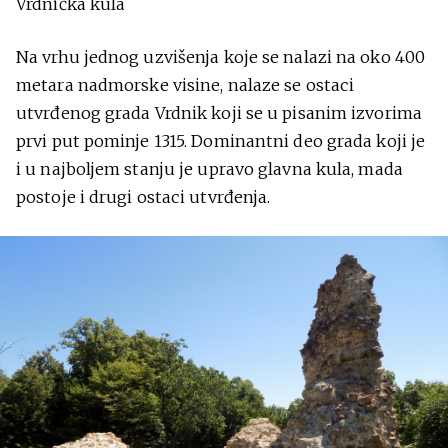
Vrdnička kula
Na vrhu jednog uzvišenja koje se nalazi na oko 400
metara nadmorske visine, nalaze se ostaci
utvrđenog grada Vrdnik koji se u pisanim izvorima
prvi put pominje 1315. Dominantni deo grada koji je
i u najboljem stanju je upravo glavna kula, mada
postoje i drugi ostaci utvrđenja.