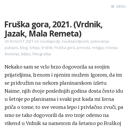
MENU
Fruška gora, 2021. (Vrdnik,
Home
Jazak, Mala Remeta)
Engl
20 AUGUST 2021
on
svudapodji
,
svudapodjicom
,
putovanja
,
putopis
,
blog
,
Srbija
,
Vrdnik
,
Fruška gora
,
priroda
,
religija
,
istorija
,
životinje
,
biljke
,
fotografija
X
Instagram
Nekako sam se vrlo brzo dogovorila sa svojim
prijateljima, Irenom i njenim mužem Igorom, da im
Pinterest
se pridružim na nekom planinarskom izletu.
YouTube
Naime, njih dvoje poslednjih godina dosta često idu
u šetnje po planinama i svaki put kada mi Irena
priča o tome, to sve veoma lepo i privlačno zvuči, pa
Sadržaj
smo se tako dogovorili da svo troje odemo na
vikend u Vrdnik sa namerom da šetamo po Fruškoj