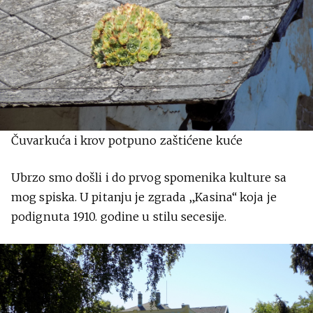
Čuvarkuća i krov potpuno zaštićene kuće
Ubrzo smo došli i do prvog spomenika kulture sa
mog spiska. U pitanju je zgrada „Kasina“ koja je
podignuta 1910. godine u stilu secesije.