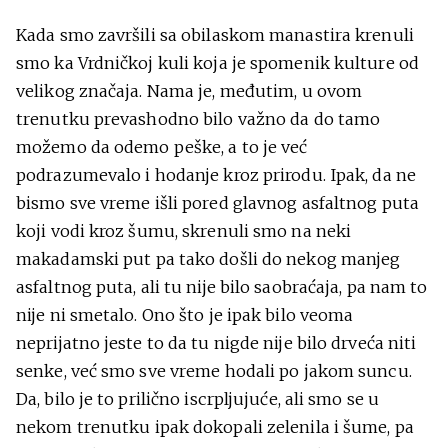
Kada smo završili sa obilaskom manastira krenuli
smo ka Vrdničkoj kuli koja je spomenik kulture od
velikog značaja. Nama je, međutim, u ovom
trenutku prevashodno bilo važno da do tamo
možemo da odemo peške, a to je već
podrazumevalo i hodanje kroz prirodu. Ipak, da ne
bismo sve vreme išli pored glavnog asfaltnog puta
koji vodi kroz šumu, skrenuli smo na neki
makadamski put pa tako došli do nekog manjeg
asfaltnog puta, ali tu nije bilo saobraćaja, pa nam to
nije ni smetalo. Ono što je ipak bilo veoma
neprijatno jeste to da tu nigde nije bilo drveća niti
senke, već smo sve vreme hodali po jakom suncu.
Da, bilo je to prilično iscrpljujuće, ali smo se u
nekom trenutku ipak dokopali zelenila i šume, pa