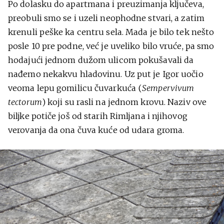
Po dolasku do apartmana i preuzimanja ključeva,
preobuli smo se i uzeli neophodne stvari, a zatim
krenuli peške ka centru sela. Mada je bilo tek nešto
posle 10 pre podne, već je uveliko bilo vruće, pa smo
hodajući jednom dužom ulicom pokušavali da
nađemo nekakvu hladovinu. Uz put je Igor uočio
veoma lepu gomilicu čuvarkuća (
Sempervivum
tectorum
) koji su rasli na jednom krovu. Naziv ove
biljke potiče još od starih Rimljana i njihovog
verovanja da ona čuva kuće od udara groma.