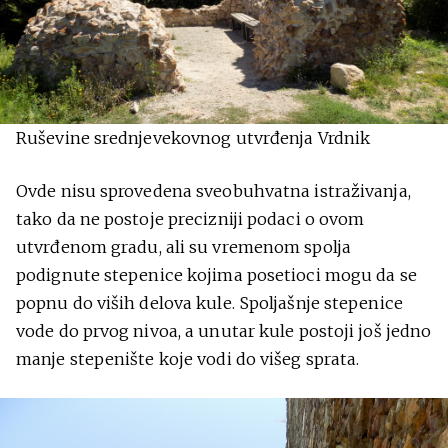
Ruševine srednjevekovnog utvrđenja Vrdnik
Ovde nisu sprovedena sveobuhvatna istraživanja,
tako da ne postoje precizniji podaci o ovom
utvrđenom gradu, ali su vremenom spolja
podignute stepenice kojima posetioci mogu da se
popnu do viših delova kule. Spoljašnje stepenice
vode do prvog nivoa, a unutar kule postoji još jedno
manje stepenište koje vodi do višeg sprata.