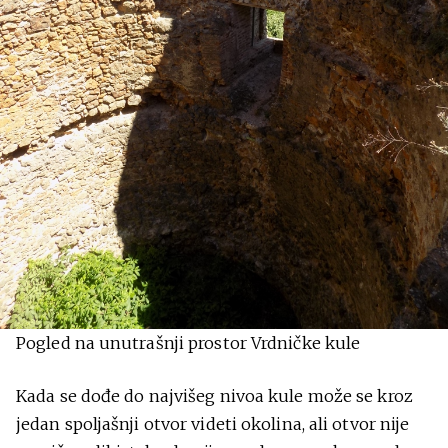
Pogled na unutrašnji prostor Vrdničke kule
Kada se dođe do najvišeg nivoa kule može se kroz
jedan spoljašnji otvor videti okolina, ali otvor nije