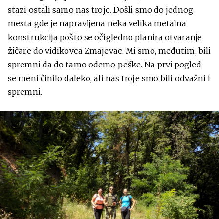
stazi ostali samo nas troje. Došli smo do jednog
mesta gde je napravljena neka velika metalna
konstrukcija pošto se očigledno planira otvaranje
žičare do vidikovca Zmajevac. Mi smo, međutim, bili
spremni da do tamo odemo peške. Na prvi pogled
se meni činilo daleko, ali nas troje smo bili odvažni i
spremni.