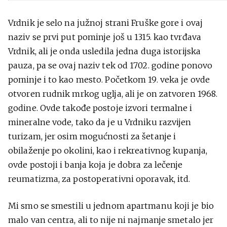
Vrdnik je selo na južnoj strani Fruške gore i ovaj
naziv se prvi put pominje još u 1315. kao tvrđava
Vrdnik, ali je onda usledila jedna duga istorijska
pauza, pa se ovaj naziv tek od 1702. godine ponovo
pominje i to kao mesto. Početkom 19. veka je ovde
otvoren rudnik mrkog uglja, ali je on zatvoren 1968.
godine. Ovde takođe postoje izvori termalne i
mineralne vode, tako da je u Vrdniku razvijen
turizam, jer osim mogućnosti za šetanje i
obilaženje po okolini, kao i rekreativnog kupanja,
ovde postoji i banja koja je dobra za lečenje
reumatizma, za postoperativni oporavak, itd.
Mi smo se smestili u jednom apartmanu koji je bio
malo van centra, ali to nije ni najmanje smetalo jer