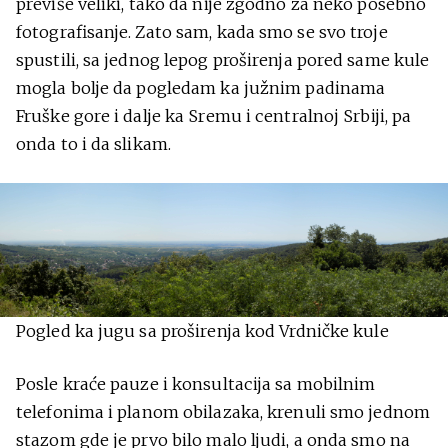
previše veliki, tako da nije zgodno za neko posebno
fotografisanje. Zato sam, kada smo se svo troje
spustili, sa jednog lepog proširenja pored same kule
mogla bolje da pogledam ka južnim padinama
Fruške gore i dalje ka Sremu i centralnoj Srbiji, pa
onda to i da slikam.
Pogled ka jugu sa proširenja kod Vrdničke kule
Posle kraće pauze i konsultacija sa mobilnim
telefonima i planom obilazaka, krenuli smo jednom
stazom gde je prvo bilo malo ljudi, a onda smo na