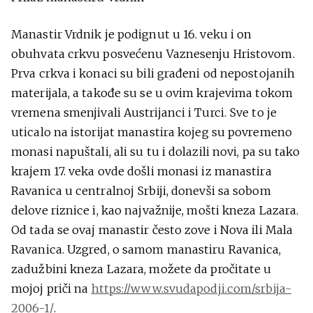
Manastir Vrdnik je podignut u 16. veku i on
obuhvata crkvu posvećenu Vaznesenju Hristovom.
Prva crkva i konaci su bili građeni od nepostojanih
materijala, a takođe su se u ovim krajevima tokom
vremena smenjivali Austrijanci i Turci. Sve to je
uticalo na istorijat manastira kojeg su povremeno
monasi napuštali, ali su tu i dolazili novi, pa su tako
krajem 17. veka ovde došli monasi iz manastira
Ravanica u centralnoj Srbiji, donevši sa sobom
delove riznice i, kao najvažnije, mošti kneza Lazara.
Od tada se ovaj manastir često zove i Nova ili Mala
Ravanica. Uzgred, o samom manastiru Ravanica,
zadužbini kneza Lazara, možete da pročitate u
mojoj priči na
https://www.svudapodji.com/srbija-
2006-1/
.