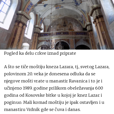
Pogled ka delu crkve iznad priprate
A što se tiče moštiju kneza Lazara, tj., svetog Lazara,
polovinom 20. veka je donesena odluka da se
njegove mošti vrate u manastir Ravanica i to je i
učinjeno 1989. godine prilikom obeležavanja 600
godina od Kosovske bitke u kojoj je knez Lazar i
poginuo. Mali komad moštiju je ipak ostavljen i u
manastiru Vrdnik gde se čuva i danas.