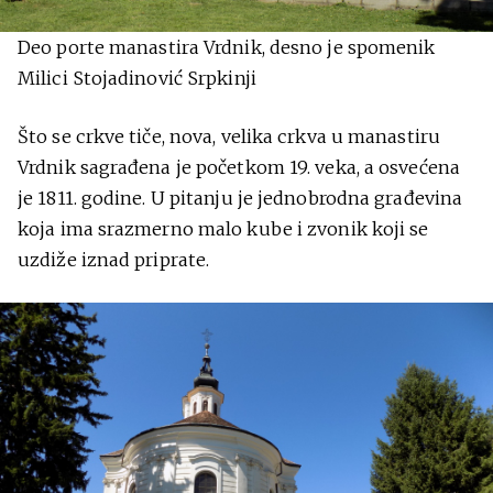
Deo porte manastira Vrdnik, desno je spomenik
Milici Stojadinović Srpkinji
Što se crkve tiče, nova, velika crkva u manastiru
Vrdnik sagrađena je početkom 19. veka, a osvećena
je 1811. godine. U pitanju je jednobrodna građevina
koja ima srazmerno malo kube i zvonik koji se
uzdiže iznad priprate.