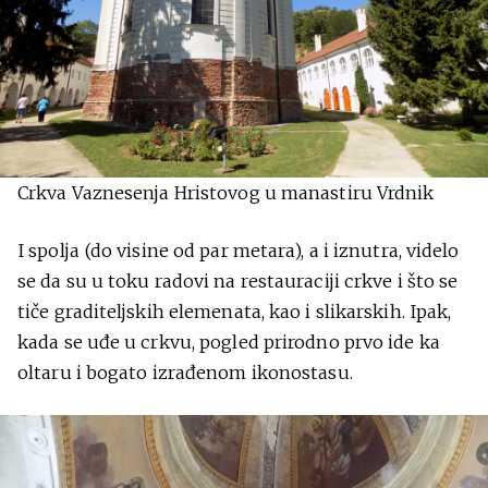
Crkva Vaznesenja Hristovog u manastiru Vrdnik
I spolja (do visine od par metara), a i iznutra, videlo
se da su u toku radovi na restauraciji crkve i što se
tiče graditeljskih elemenata, kao i slikarskih. Ipak,
kada se uđe u crkvu, pogled prirodno prvo ide ka
oltaru i bogato izrađenom ikonostasu.