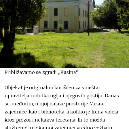
Približavamo se zgradi „Kasina“
Objekat je originalno korišćen za smeštaj
upravitelja rudnika uglja i njegovih gostiju. Danas
se, međutim, u njoj nalaze prostorije Mesne
zajednice, kao i biblioteka, a koliko je Irena videla
kroz prozor i nekakva teretana. Ili to možda
službenici u lokalnoj zajednici vredno vežbaju