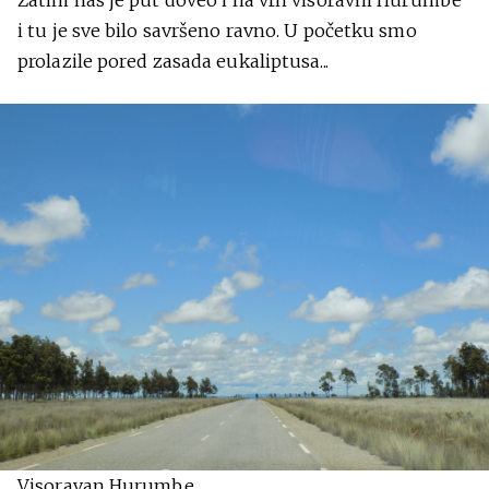
Zatim nas je put doveo i na vrh visoravni Hurumbe
i tu je sve bilo savršeno ravno. U početku smo
prolazile pored zasada eukaliptusa...
Visoravan Hurumbe