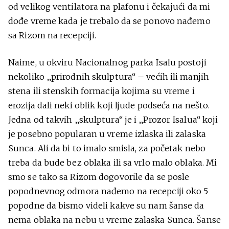
od velikog ventilatora na plafonu i čekajući da mi
dođe vreme kada je trebalo da se ponovo nađemo
sa Rizom na recepciji.
Naime, u okviru Nacionalnog parka Isalu postoji
nekoliko „prirodnih skulptura“ – većih ili manjih
stena ili stenskih formacija kojima su vreme i
erozija dali neki oblik koji ljude podseća na nešto.
Jedna od takvih „skulptura“ je i „Prozor Isalua“ koji
je posebno popularan u vreme izlaska ili zalaska
Sunca. Ali da bi to imalo smisla, za početak nebo
treba da bude bez oblaka ili sa vrlo malo oblaka. Mi
smo se tako sa Rizom dogovorile da se posle
popodnevnog odmora nađemo na recepciji oko 5
popodne da bismo videli kakve su nam šanse da
nema oblaka na nebu u vreme zalaska Sunca. Šanse