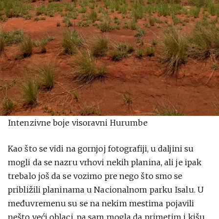
Intenzivne boje visoravni Hurumbe
Kao što se vidi na gornjoj fotografiji, u daljini su
mogli da se nazru vrhovi nekih planina, ali je ipak
trebalo još da se vozimo pre nego što smo se
približili planinama u Nacionalnom parku Isalu. U
međuvremenu su se na nekim mestima pojavili
nešto veći oblaci, pa sam mogla da primetim i kišu