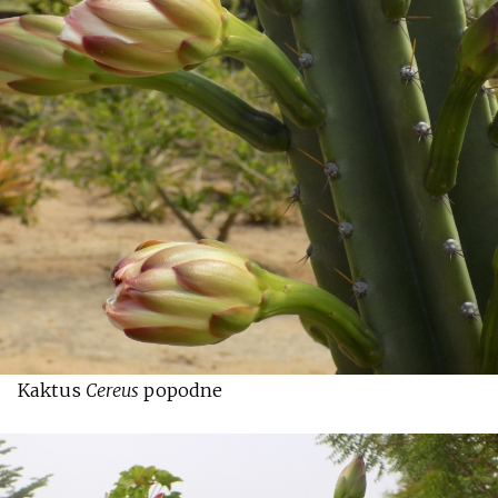
Kaktus
Cereus
popodne