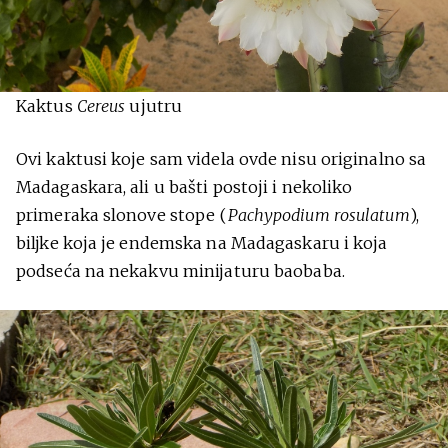
Kaktus
Cereus
ujutru
Ovi kaktusi koje sam videla ovde nisu originalno sa
Madagaskara, ali u bašti postoji i nekoliko
primeraka slonove stope (
Pachypodium rosulatum
),
biljke koja je endemska na Madagaskaru i koja
podseća na nekakvu minijaturu baobaba.