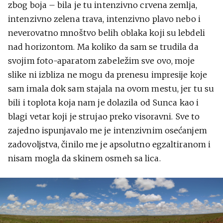
zbog boja – bila je tu intenzivno crvena zemlja,
intenzivno zelena trava, intenzivno plavo nebo i
neverovatno mnoštvo belih oblaka koji su lebdeli
nad horizontom. Ma koliko da sam se trudila da
svojim foto-aparatom zabeležim sve ovo, moje
slike ni izbliza ne mogu da prenesu impresije koje
sam imala dok sam stajala na ovom mestu, jer tu su
bili i toplota koja nam je dolazila od Sunca kao i
blagi vetar koji je strujao preko visoravni. Sve to
zajedno ispunjavalo me je intenzivnim osećanjem
zadovoljstva, činilo me je apsolutno egzaltiranom i
nisam mogla da skinem osmeh sa lica.