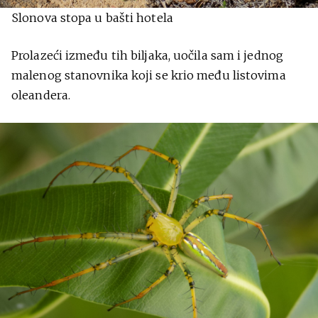
Slonova stopa u bašti hotela
Prolazeći između tih biljaka, uočila sam i jednog
malenog stanovnika koji se krio među listovima
oleandera.