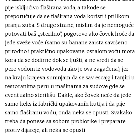
pije isključivo flaširana voda, a takođe se
preporučuje da se flaširana voda koristi i prilikom
pranja zuba. S druge strane, mislim da je nemoguće
putovati baš „sterilno“, pogotovo ako čovek hoće da
jede sveže voće (samo su banane zaista savršeno
prirodno i praktično upakovane, ostalom voću mora
kora da se dodirne dok se ljušti, a ne vredi da se
pere vodom iz vodovoda ako je ova zagađena), jer
na kraju krajeva sumnjam da se sav escajg i tanjiri u
restoranima peru u mašinama za sudove gde se
eventualno sterilišu. Dakle, ako čovek neće da jede
samo keks iz fabrički upakovanih kutija i da pije
samo flaširanu vodu, onda neka se opusti. Svakako
treba da ponese sa sobom probiotike i preparate
protiv dijareje, ali neka se opusti.