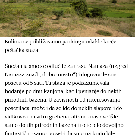
Kolima se približavamo parkingu odakle kreće
pešačka staza
Sneža i ja smo se odlučile za trasu Namaza (uzgred
Namaza znači „dobro mesto“) i dogovorile smo
posetu od 5 sati. Ta staza je podrazumevala
hodanje po dnu kanjona, kao i penjanje do nekih
prirodnih bazena. U zavisnosti od interesovanja
posetilaca, može i da se ide do nekih slapova i do
vidikovca na vrhu grebena, ali smo nas dve išle
samo do tih prirodnih bazena i to je bilo dovoljno
fantastično samo po sebi da smo na kraju bile