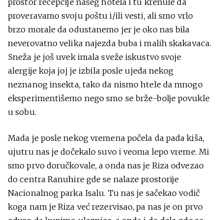
prostor recepcije našeg hotela i tu krenule da
proveravamo svoju poštu i/ili vesti, ali smo vrlo
brzo morale da odustanemo jer je oko nas bila
neverovatno velika najezda buba i malih skakavaca.
Sneža je još uvek imala sveže iskustvo svoje
alergije koja joj je izbila posle ujeda nekog
neznanog insekta, tako da nismo htele da mnogo
eksperimentišemo nego smo se brže-bolje povukle
u sobu.
Mada je posle nekog vremena počela da pada kiša,
ujutru nas je dočekalo suvo i veoma lepo vreme. Mi
smo prvo doručkovale, a onda nas je Riza odvezao
do centra Ranuhire gde se nalaze prostorije
Nacionalnog parka Isalu. Tu nas je sačekao vodič
koga nam je Riza već rezervisao, pa nas je on prvo