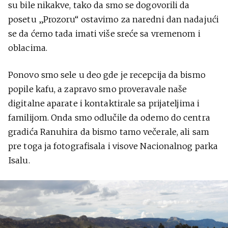
su bile nikakve, tako da smo se dogovorili da
posetu „Prozoru“ ostavimo za naredni dan nadajući
se da ćemo tada imati više sreće sa vremenom i
oblacima.
Ponovo smo sele u deo gde je recepcija da bismo
popile kafu, a zapravo smo proveravale naše
digitalne aparate i kontaktirale sa prijateljima i
familijom. Onda smo odlučile da odemo do centra
gradića Ranuhira da bismo tamo večerale, ali sam
pre toga ja fotografisala i visove Nacionalnog parka
Isalu.