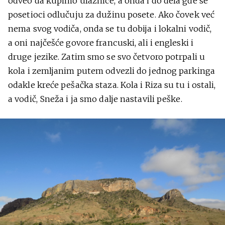
odveo da kupimo ulaznice, a onda i do dela gde se
posetioci odlučuju za dužinu posete. Ako čovek već
nema svog vodiča, onda se tu dobija i lokalni vodič,
a oni najčešće govore francuski, ali i engleski i
druge jezike. Zatim smo se svo četvoro potrpali u
kola i zemljanim putem odvezli do jednog parkinga
odakle kreće pešačka staza. Kola i Riza su tu i ostali,
a vodič, Sneža i ja smo dalje nastavili peške.