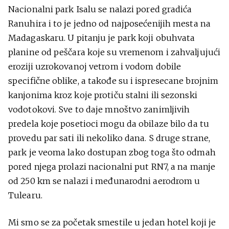
Nacionalni park Isalu se nalazi pored gradića
Ranuhira i to je jedno od najposećenijih mesta na
Madagaskaru. U pitanju je park koji obuhvata
planine od peščara koje su vremenom i zahvaljujući
eroziji uzrokovanoj vetrom i vodom dobile
specifične oblike, a takođe su i ispresecane brojnim
kanjonima kroz koje protiču stalni ili sezonski
vodotokovi. Sve to daje mnoštvo zanimljivih
predela koje posetioci mogu da obilaze bilo da tu
provedu par sati ili nekoliko dana. S druge strane,
park je veoma lako dostupan zbog toga što odmah
pored njega prolazi nacionalni put RN7, a na manje
od 250 km se nalazi i međunarodni aerodrom u
Tulearu.
Mi smo se za početak smestile u jedan hotel koji je