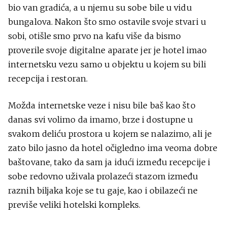
bio van gradića, a u njemu su sobe bile u vidu
bungalova. Nakon što smo ostavile svoje stvari u
sobi, otišle smo prvo na kafu više da bismo
proverile svoje digitalne aparate jer je hotel imao
internetsku vezu samo u objektu u kojem su bili
recepcija i restoran.
Možda internetske veze i nisu bile baš kao što
danas svi volimo da imamo, brze i dostupne u
svakom deliću prostora u kojem se nalazimo, ali je
zato bilo jasno da hotel očigledno ima veoma dobre
baštovane, tako da sam ja idući između recepcije i
sobe redovno uživala prolazeći stazom između
raznih biljaka koje se tu gaje, kao i obilazeći ne
previše veliki hotelski kompleks.