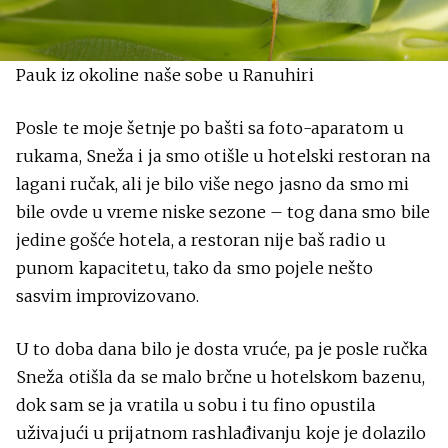
Pauk iz okoline naše sobe u Ranuhiri
Posle te moje šetnje po bašti sa foto-aparatom u
rukama, Sneža i ja smo otišle u hotelski restoran na
lagani ručak, ali je bilo više nego jasno da smo mi
bile ovde u vreme niske sezone – tog dana smo bile
jedine gošće hotela, a restoran nije baš radio u
punom kapacitetu, tako da smo pojele nešto
sasvim improvizovano.
U to doba dana bilo je dosta vruće, pa je posle ručka
Sneža otišla da se malo brčne u hotelskom bazenu,
dok sam se ja vratila u sobu i tu fino opustila
uživajući u prijatnom rashlađivanju koje je dolazilo