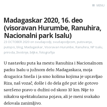
MENU
Madagaskar 2020, 16. deo
Home
(visoravan Hurumbe, Ranuhira,
Engl
Nacionalni park Isalu)
23 OCTOBER 2020
on
svudapodji
,
svudapodjicom
,
putovanja
,
putopis
,
blog
,
Madagaskar
,
Visoravan Hurumbe
,
Ranuhira
,
NP Isalu
,
X
priroda
,
životinje
,
biljke
,
fotografija
Instagram
Pinterest
U nastavku puta ka mestu Ranuhira i Nacionalnom
parku Isalu u južnom delu Madagaskara, moja
YouTube
drugarica Sneža i ja smo kolima kojima je upravljao
Riza, naš vozač, došle i do dela gde put ide gotovo
savršeno pravo u dužini od skoro 10 km. Nije to
Sadržaj
nikakva spektakularna pojava, ali je meni svakako
delovala zanimljivo.