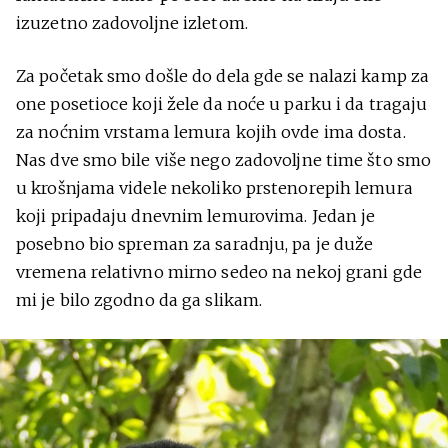
izuzetno zadovoljne izletom.
Za početak smo došle do dela gde se nalazi kamp za
one posetioce koji žele da noće u parku i da tragaju
za noćnim vrstama lemura kojih ovde ima dosta.
Nas dve smo bile više nego zadovoljne time što smo
u krošnjama videle nekoliko prstenorepih lemura
koji pripadaju dnevnim lemurovima. Jedan je
posebno bio spreman za saradnju, pa je duže
vremena relativno mirno sedeo na nekoj grani gde
mi je bilo zgodno da ga slikam.