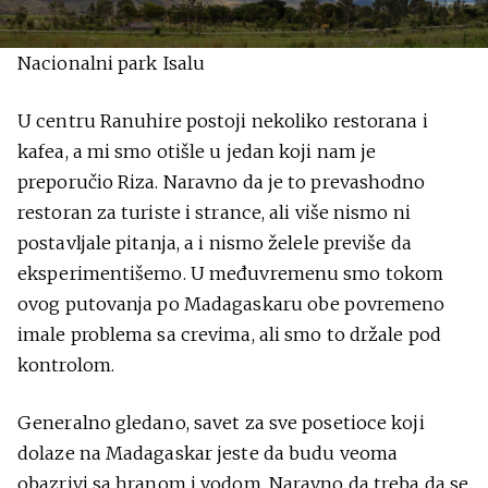
Nacionalni park Isalu
U centru Ranuhire postoji nekoliko restorana i
kafea, a mi smo otišle u jedan koji nam je
preporučio Riza. Naravno da je to prevashodno
restoran za turiste i strance, ali više nismo ni
postavljale pitanja, a i nismo želele previše da
eksperimentišemo. U međuvremenu smo tokom
ovog putovanja po Madagaskaru obe povremeno
imale problema sa crevima, ali smo to držale pod
kontrolom.
Generalno gledano, savet za sve posetioce koji
dolaze na Madagaskar jeste da budu veoma
obazrivi sa hranom i vodom. Naravno da treba da se