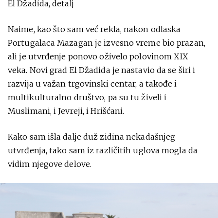
El Džadida, detalj
Naime, kao što sam već rekla, nakon odlaska
Portugalaca Mazagan je izvesno vreme bio prazan,
ali je utvrđenje ponovo oživelo polovinom XIX
veka. Novi grad El Džadida je nastavio da se širi i
razvija u važan trgovinski centar, a takođe i
multikulturalno društvo, pa su tu živeli i
Muslimani, i Jevreji, i Hrišćani.
Kako sam išla dalje duž zidina nekadašnjeg
utvrđenja, tako sam iz različitih uglova mogla da
vidim njegove delove.