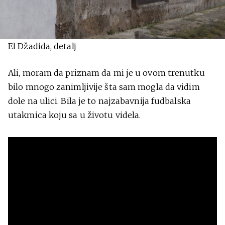
El Džadida, detalj
Ali, moram da priznam da mi je u ovom trenutku
bilo mnogo zanimljivije šta sam mogla da vidim
dole na ulici. Bila je to najzabavnija fudbalska
utakmica koju sa u životu videla.