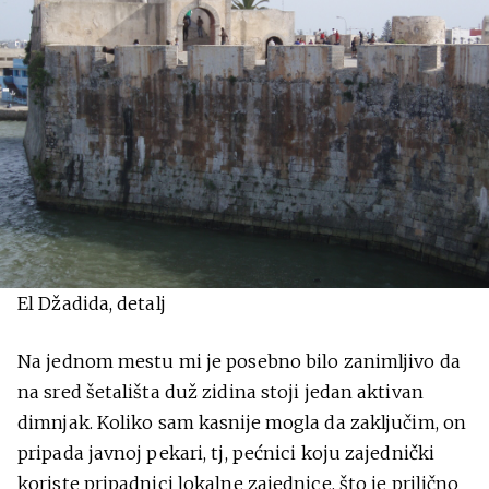
El Džadida, detalj
Na jednom mestu mi je posebno bilo zanimljivo da
na sred šetališta duž zidina stoji jedan aktivan
dimnjak. Koliko sam kasnije mogla da zaključim, on
pripada javnoj pekari, tj, pećnici koju zajednički
koriste pripadnici lokalne zajednice, što je prilično