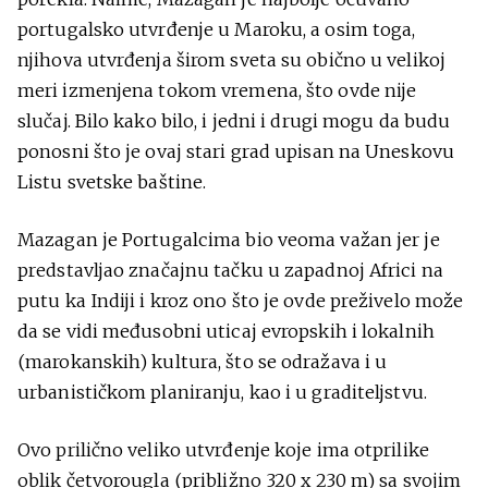
portugalsko utvrđenje u Maroku, a osim toga,
njihova utvrđenja širom sveta su obično u velikoj
meri izmenjena tokom vremena, što ovde nije
slučaj. Bilo kako bilo, i jedni i drugi mogu da budu
ponosni što je ovaj stari grad upisan na Uneskovu
Listu svetske baštine.
Mazagan je Portugalcima bio veoma važan jer je
predstavljao značajnu tačku u zapadnoj Africi na
putu ka Indiji i kroz ono što je ovde preživelo može
da se vidi međusobni uticaj evropskih i lokalnih
(marokanskih) kultura, što se odražava i u
urbanističkom planiranju, kao i u graditeljstvu.
Ovo prilično veliko utvrđenje koje ima otprilike
oblik četvorougla (približno 320 x 230 m) sa svojim