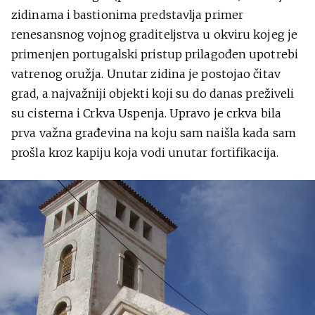
zidinama i bastionima predstavlja primer
renesansnog vojnog graditeljstva u okviru kojeg je
primenjen portugalski pristup prilagođen upotrebi
vatrenog oružja. Unutar zidina je postojao čitav
grad, a najvažniji objekti koji su do danas preživeli
su cisterna i Crkva Uspenja. Upravo je crkva bila
prva važna građevina na koju sam naišla kada sam
prošla kroz kapiju koja vodi unutar fortifikacija.