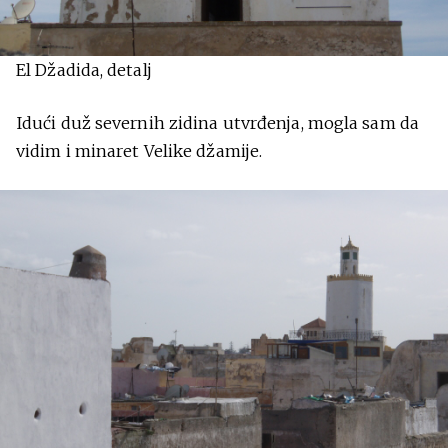
El Džadida, detalj
Idući duž severnih zidina utvrđenja, mogla sam da
vidim i minaret Velike džamije.