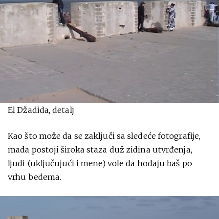
El Džadida, detalj
Kao što može da se zaključi sa sledeće fotografije,
mada postoji široka staza duž zidina utvrđenja,
ljudi (uključujući i mene) vole da hodaju baš po
vrhu bedema.