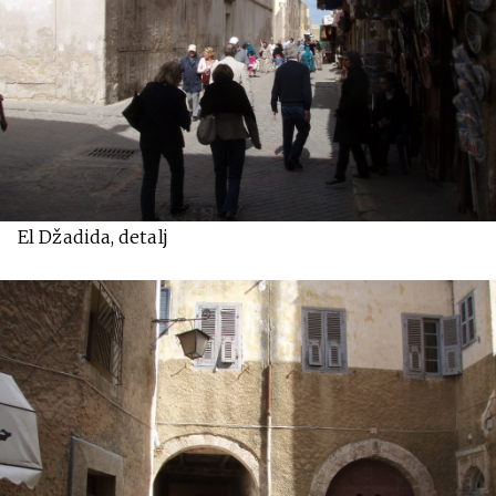
El Džadida, detalj