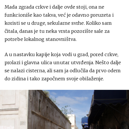
Mada zgrada crkve i dalje ovde stoji, ona ne
funkcioniše kao takva, već je odavno preuzeta i
koristi se u druge, sekularne svrhe. Koliko sam
čitala, danas je tu neka vrsta pozorište sale za
potrebe lokalnog stanovništva.
A u nastavku kapije koja vodi u grad, pored crkve,
prolazi i glavna ulica unutar utvrđenja. Nešto dalje
se nalazi cisterna, ali sam ja odlučila da prvo odem
do zidina i tako započnem svoje obilaženje.