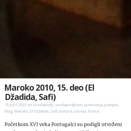
Maroko 2010, 15. deo (El
Džadida, Safi)
15 JULY 2025
on
svudapodji
,
svudapodjicom
,
putovanja
,
putopis
,
blog
,
Maroko
,
El Džadida
,
Safi
,
kultura
,
istorija
,
hrana
Početkom XVI veka Portugalci su podigli utvrđeni