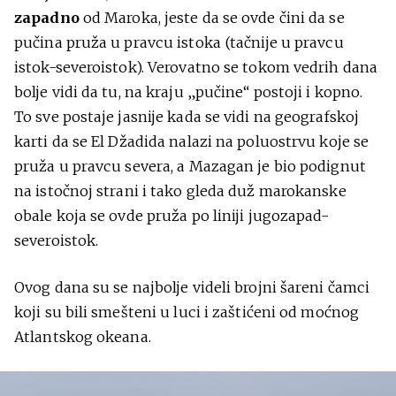
zapadno
od Maroka, jeste da se ovde čini da se
pučina pruža u pravcu istoka (tačnije u pravcu
istok-severoistok). Verovatno se tokom vedrih dana
bolje vidi da tu, na kraju „pučine“ postoji i kopno.
To sve postaje jasnije kada se vidi na geografskoj
karti da se El Džadida nalazi na poluostrvu koje se
pruža u pravcu severa, a Mazagan je bio podignut
na istočnoj strani i tako gleda duž marokanske
obale koja se ovde pruža po liniji jugozapad-
severoistok.
Ovog dana su se najbolje videli brojni šareni čamci
koji su bili smešteni u luci i zaštićeni od moćnog
Atlantskog okeana.