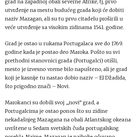
grad na zapadnoj obali severne Afrike, tj, prvo
utvrđenje na mestu budućeg grada koji će dobiti
naziv Mazagan, ali su tu prvu citadelu proširili u
veće utvrđenje sa visokim zidinama 1541. godine.
Grad je ostao u rukama Portugalaca sve do 1769.
godine kada je postao deo Maroka. Pošto su svi
prethodni stanovnici grada (Portugalci) otišli,
mesto je izvesno vreme bilo napušteno, ali je grad
koji je kasnije tu nastao dobio naziv – El Džadida,
što prigodno znači – Novi.
Marokanci su dobili svoj „novi“ grad, a
Portugalcima je ostao ponos što su zidine
nekadašnjeg Mazagana na obali Atlantskog okeana
uvrštene u Sedam svetskih čuda portugalskog
porekla. Naime, Mazagan je najbolje očuvano