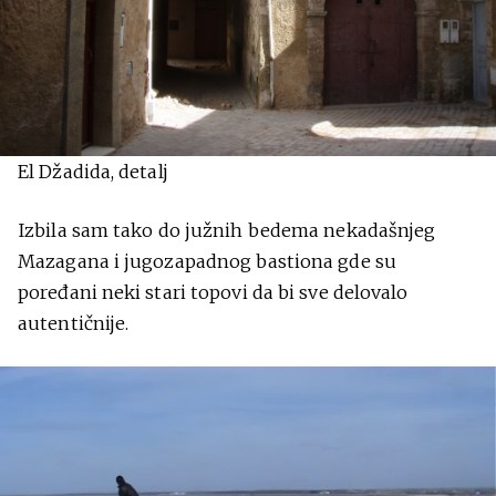
El Džadida, detalj
Izbila sam tako do južnih bedema nekadašnjeg
Mazagana i jugozapadnog bastiona gde su
poređani neki stari topovi da bi sve delovalo
autentičnije.