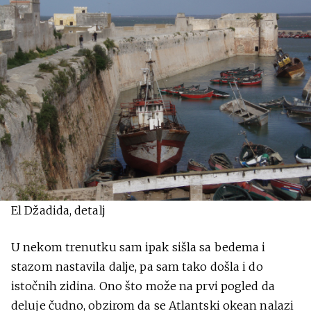
El Džadida, detalj
U nekom trenutku sam ipak sišla sa bedema i
stazom nastavila dalje, pa sam tako došla i do
istočnih zidina. Ono što može na prvi pogled da
deluje čudno, obzirom da se Atlantski okean nalazi