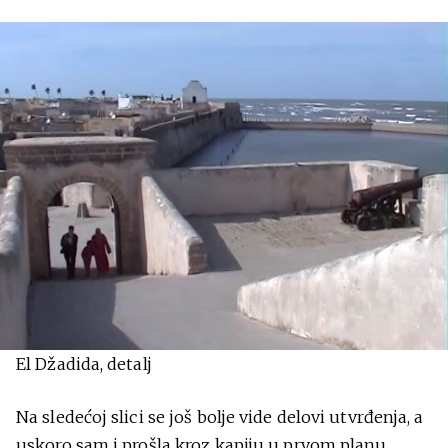
El Džadida, detalj
Na sledećoj slici se još bolje vide delovi utvrđenja, a
uskoro sam i prošla kroz kapiju u prvom planu