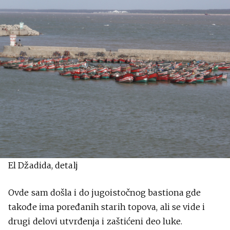
El Džadida, detalj
Ovde sam došla i do jugoistočnog bastiona gde
takođe ima poređanih starih topova, ali se vide i
drugi delovi utvrđenja i zaštićeni deo luke.