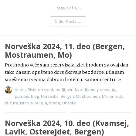
Page 2 of 126
Older Posts
→
Norveška 2024, 11. deo (Bergen,
Mostraumen, Mo)
Prethodno veče sam rezervisala izlet brodom za ovaj dan,
tako da sam opušteno doručkovala bez žurbe. Bila sam
smeštena u veoma dobrom hotelu u samom centru
»
Verica Ristic
on
svudapodji
,
svudapodjicom
,
putovanja
,
putopis
,
blog
,
Norveška
,
Bergen
,
Mostraumen
,
Mo
,
priroda
,
kultura
,
istorija
,
religija
,
hrana
,
Unesko
Norveška 2024, 10. deo (Kvamsej,
Lavik, Osterejdet, Bergen)