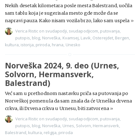
Nekih desetak kilometara posle mesta Balestrand, uočila
sam tablu koja je sugerisala mesto gde može da se
napravi pauza. Kako nisam vozila brzo, lako sam uspela
»
Verica Ristic
on
svudapodji
,
svudapodjicom
,
putovanja
,
putopis
,
blog
,
Norveška
,
Kvamsej
,
Lavik
,
Osterejdet
,
Bergen
,
kultura
,
istorija
,
priroda
,
hrana
,
Unesko
Norveška 2024, 9. deo (Urnes,
Solvorn, Hermansverk,
Balestrand)
Već sam u prethodnom nastavku priča sa putovanja po
Norveškoj pomenula da sam znala da će Urneška drvena
crkva, ili Drvena crkva u Urnesu, biti zatvorena
»
Verica Ristic
on
svudapodji
,
svudapodjicom
,
putovanja
,
putopis
,
blog
,
Norveška
,
Urnes
,
Solvorn
,
Hermansverk
,
Balestrand
,
kultura
,
religija
,
priroda