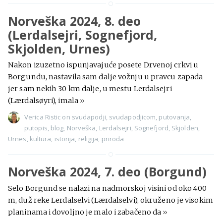
Norveška 2024, 8. deo
(Lerdalsejri, Sognefjord,
Skjolden, Urnes)
Nakon izuzetno ispunjavajuće posete Drvenoj crkvi u
Borgundu, nastavila sam dalje vožnju u pravcu zapada
jer sam nekih 30 km dalje, u mestu Lerdalsejri
(Lærdalsøyri), imala
»
Verica Ristic
on
svudapodji
,
svudapodjicom
,
putovanja
,
putopis
,
blog
,
Norveška
,
Lerdalsejri
,
Sognefjord
,
Skjolden
,
Urnes
,
kultura
,
istorija
,
religija
,
priroda
Norveška 2024, 7. deo (Borgund)
Selo Borgund se nalazi na nadmorskoj visini od oko 400
m, duž reke Lerdalselvi (Lærdalselvi), okruženo je visokim
planinama i dovoljno je malo i zabačeno da
»