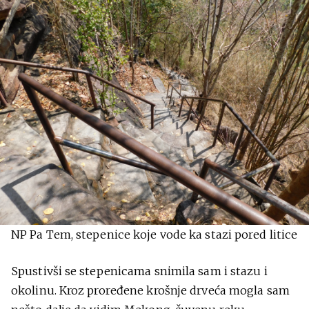
NP Pa Tem, stepenice koje vode ka stazi pored litice
Spustivši se stepenicama snimila sam i stazu i
okolinu. Kroz proređene krošnje drveća mogla sam