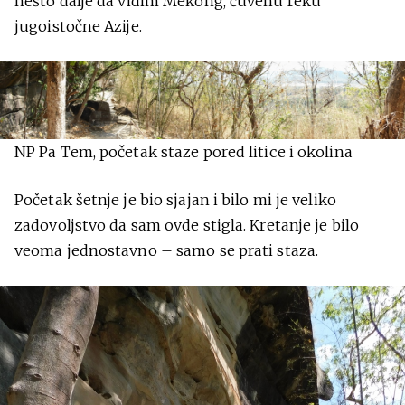
nešto dalje da vidim Mekong, čuvenu reku
jugoistočne Azije.
NP Pa Tem, početak staze pored litice i okolina
Početak šetnje je bio sjajan i bilo mi je veliko
zadovoljstvo da sam ovde stigla. Kretanje je bilo
veoma jednostavno – samo se prati staza.