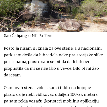
Sao Čalijang u NP Pa Tem
Pošto ja nisam ni znala za ove stene, a u nacionalni
park sam došla da bih videla neke praistorijske slike
po stenama, prosto sam se pitala da li bih ovo
propustila da mi se nije išlo u ve-ce. Bilo bi mi žao
da jesam.
Osim ovih stena, videla sam i tablu na kojoj je
pisalo da je neki vidikovac udaljen 100-ak metara,
pa sam rekla vozaču (koristeći mobilnu aplikaciju