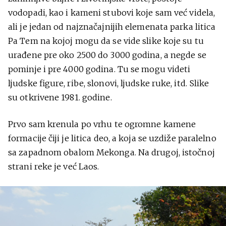
vodopadi, kao i kameni stubovi koje sam već videla,
ali je jedan od najznačajnijih elemenata parka litica
Pa Tem na kojoj mogu da se vide slike koje su tu
urađene pre oko 2500 do 3000 godina, a negde se
pominje i pre 4000 godina. Tu se mogu videti
ljudske figure, ribe, slonovi, ljudske ruke, itd. Slike
su otkrivene 1981. godine.
Prvo sam krenula po vrhu te ogromne kamene
formacije čiji je litica deo, a koja se uzdiže paralelno
sa zapadnom obalom Mekonga. Na drugoj, istočnoj
strani reke je već Laos.