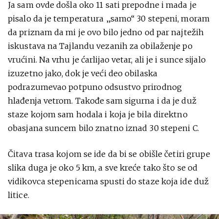
Ja sam ovde došla oko 11 sati prepodne i mada je
pisalo da je temperatura „samo“ 30 stepeni, moram
da priznam da mi je ovo bilo jedno od par najtežih
iskustava na Tajlandu vezanih za obilaženje po
vrućini. Na vrhu je ćarlijao vetar, ali je i sunce sijalo
izuzetno jako, dok je veći deo obilaska
podrazumevao potpuno odsustvo prirodnog
hlađenja vetrom. Takođe sam sigurna i da je duž
staze kojom sam hodala i koja je bila direktno
obasjana suncem bilo znatno iznad 30 stepeni C.
Čitava trasa kojom se ide da bi se obišle četiri grupe
slika duga je oko 5 km, a sve kreće tako što se od
vidikovca stepenicama spusti do staze koja ide duž
litice.