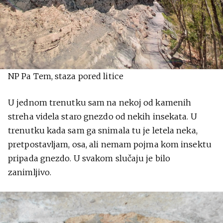
NP Pa Tem, staza pored litice
U jednom trenutku sam na nekoj od kamenih
streha videla staro gnezdo od nekih insekata. U
trenutku kada sam ga snimala tu je letela neka,
pretpostavljam, osa, ali nemam pojma kom insektu
pripada gnezdo. U svakom slučaju je bilo
zanimljivo.