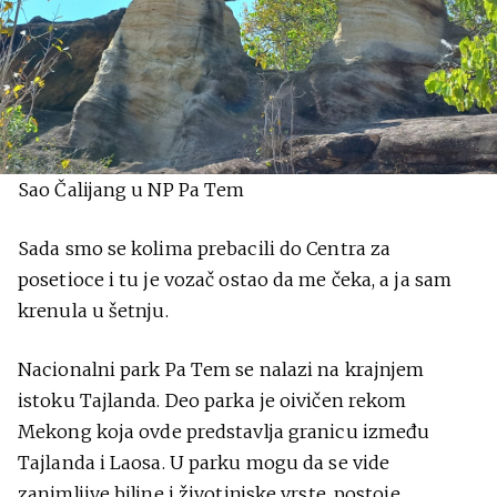
Sao Čalijang u NP Pa Tem
Sada smo se kolima prebacili do Centra za
posetioce i tu je vozač ostao da me čeka, a ja sam
krenula u šetnju.
Nacionalni park Pa Tem se nalazi na krajnjem
istoku Tajlanda. Deo parka je oivičen rekom
Mekong koja ovde predstavlja granicu između
Tajlanda i Laosa. U parku mogu da se vide
zanimljive biljne i životinjske vrste, postoje