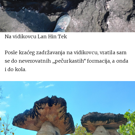
Na vidikovcu Lan Hin Tek
Posle kraćeg zadržavanja na vidikovcu, vratila sam
se do neverovatnih „pečurkastih“ formacija, a onda
i do kola.