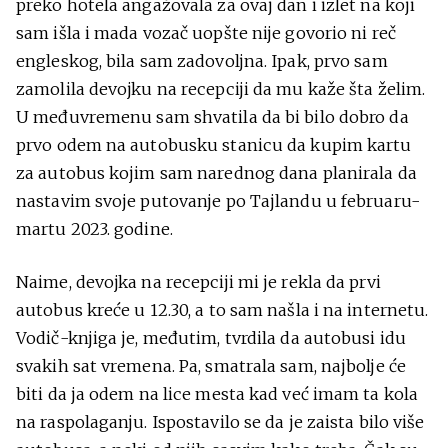
preko hotela angažovala za ovaj dan i izlet na koji
sam išla i mada vozač uopšte nije govorio ni reč
engleskog, bila sam zadovoljna. Ipak, prvo sam
zamolila devojku na recepciji da mu kaže šta želim.
U međuvremenu sam shvatila da bi bilo dobro da
prvo odem na autobusku stanicu da kupim kartu
za autobus kojim sam narednog dana planirala da
nastavim svoje putovanje po Tajlandu u februaru-
martu 2023. godine.
Naime, devojka na recepciji mi je rekla da prvi
autobus kreće u 12.30, a to sam našla i na internetu.
Vodič-knjiga je, međutim, tvrdila da autobusi idu
svakih sat vremena. Pa, smatrala sam, najbolje će
biti da ja odem na lice mesta kad već imam ta kola
na raspolaganju. Ispostavilo se da je zaista bilo više