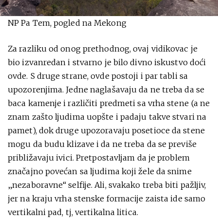
NP Pa Tem, pogled na Mekong
Za razliku od onog prethodnog, ovaj vidikovac je
bio izvanredan i stvarno je bilo divno iskustvo doći
ovde. S druge strane, ovde postoji i par tabli sa
upozorenjima. Jedne naglašavaju da ne treba da se
baca kamenje i različiti predmeti sa vrha stene (a ne
znam zašto ljudima uopšte i padaju takve stvari na
pamet), dok druge upozoravaju posetioce da stene
mogu da budu klizave i da ne treba da se previše
približavaju ivici. Pretpostavljam da je problem
značajno povećan sa ljudima koji žele da snime
„nezaboravne“ selfije. Ali, svakako treba biti pažljiv,
jer na kraju vrha stenske formacije zaista ide samo
vertikalni pad, tj, vertikalna litica.