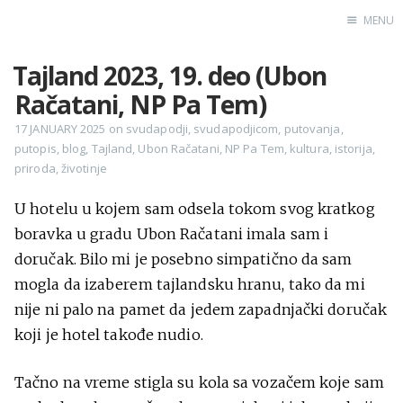
MENU
Tajland 2023, 19. deo (Ubon
Home
Račatani, NP Pa Tem)
Engl
17 JANUARY 2025
on
svudapodji
,
svudapodjicom
,
putovanja
,
putopis
,
blog
,
Tajland
,
Ubon Račatani
,
NP Pa Tem
,
kultura
,
istorija
,
priroda
,
životinje
X
Instagram
U hotelu u kojem sam odsela tokom svog kratkog
boravka u gradu Ubon Račatani imala sam i
Pinterest
doručak. Bilo mi je posebno simpatično da sam
YouTube
mogla da izaberem tajlandsku hranu, tako da mi
nije ni palo na pamet da jedem zapadnjački doručak
koji je hotel takođe nudio.
Sadržaj
Tačno na vreme stigla su kola sa vozačem koje sam