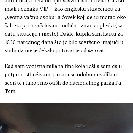
autobusa, a neki od njih sasvim kako treba. Čak su
imali i oznaku VIP – kao englesku skraćenicu za
„veoma važnu osobu“, a čovek koji se tu motao oko
šaltera je i neočekivano odlično znao engleski (za
datu situaciju i mesto). Dakle, kupila sam kartu za
10.30 narednog dana što je bilo savršeno imajući u
vodu da me je čekalo putovanje od 4-5 sati.
Kad sam već iznajmila ta fina kola rešila sam da u
potpunosti uživam, pa sam se udobno uvalila u
sedište i tako smo otišli do nacionalnog parka Pa
Tem.