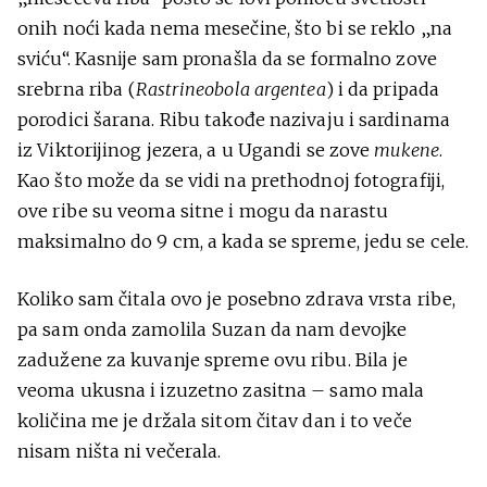
onih noći kada nema mesečine, što bi se reklo „na
sviću“. Kasnije sam pronašla da se formalno zove
srebrna riba (
Rastrineobola argentea
) i da pripada
porodici šarana. Ribu takođe nazivaju i sardinama
iz Viktorijinog jezera, a u Ugandi se zove
mukene
.
Kao što može da se vidi na prethodnoj fotografiji,
ove ribe su veoma sitne i mogu da narastu
maksimalno do 9 cm, a kada se spreme, jedu se cele.
Koliko sam čitala ovo je posebno zdrava vrsta ribe,
pa sam onda zamolila Suzan da nam devojke
zadužene za kuvanje spreme ovu ribu. Bila je
veoma ukusna i izuzetno zasitna – samo mala
količina me je držala sitom čitav dan i to veče
nisam ništa ni večerala.