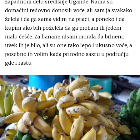
zapadnom delu središnje Ugande. Nama su
domaćini redovno donosili voće, ali sam ja svakako
želela i da ga sama vidim na pijaci, a poneko i da
kupim ako bih poželela da ga probam ili jedem
malo češće. Za banane nisam morala da brinem,
uvek ih je bilo, ali su one tako lepo i ukusno voće, a
posebno ih volim kada prirodno sazru u području
gde i rastu.