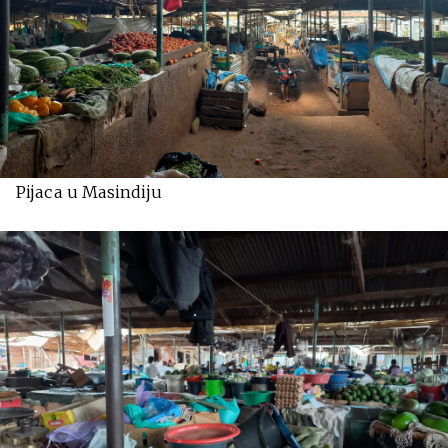
Pijaca u Masindiju