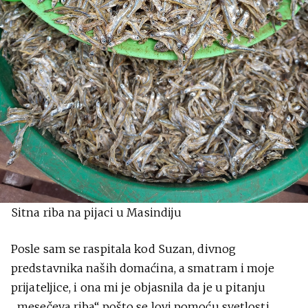
Sitna riba na pijaci u Masindiju
Posle sam se raspitala kod Suzan, divnog
predstavnika naših domaćina, a smatram i moje
prijateljice, i ona mi je objasnila da je u pitanju
„mesečeva riba“ pošto se lovi pomoću svetlosti