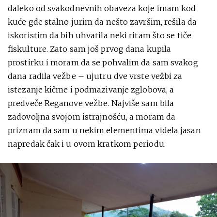
daleko od svakodnevnih obaveza koje imam kod
kuće gde stalno jurim da nešto završim, rešila da
iskoristim da bih uhvatila neki ritam što se tiče
fiskulture. Zato sam još prvog dana kupila
prostirku i moram da se pohvalim da sam svakog
dana radila vežbe – ujutru dve vrste vežbi za
istezanje kičme i podmazivanje zglobova, a
predveče Reganove vežbe. Najviše sam bila
zadovoljna svojom istrajnošću, a moram da
priznam da sam u nekim elementima videla jasan
napredak čak i u ovom kratkom periodu.