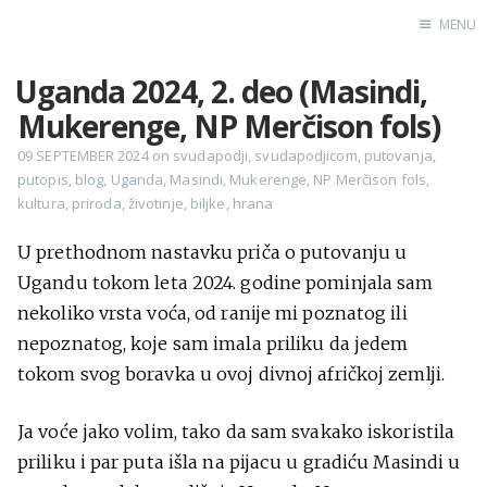
MENU
Uganda 2024, 2. deo (Masindi,
Home
Mukerenge, NP Merčison fols)
Engl
09 SEPTEMBER 2024
on
svudapodji
,
svudapodjicom
,
putovanja
,
putopis
,
blog
,
Uganda
,
Masindi
,
Mukerenge
,
NP Merčison fols
,
kultura
,
priroda
,
životinje
,
biljke
,
hrana
X
Instagram
U prethodnom nastavku priča o putovanju u
Ugandu tokom leta 2024. godine pominjala sam
Pinterest
nekoliko vrsta voća, od ranije mi poznatog ili
YouTube
nepoznatog, koje sam imala priliku da jedem
tokom svog boravka u ovoj divnoj afričkoj zemlji.
Sadržaj
Ja voće jako volim, tako da sam svakako iskoristila
priliku i par puta išla na pijacu u gradiću Masindi u