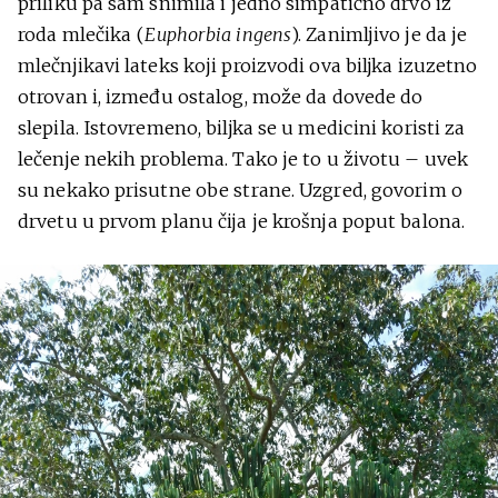
priliku pa sam snimila i jedno simpatično drvo iz
roda mlečika (
Euphorbia ingens
). Zanimljivo je da je
mlečnjikavi lateks koji proizvodi ova biljka izuzetno
otrovan i, između ostalog, može da dovede do
slepila. Istovremeno, biljka se u medicini koristi za
lečenje nekih problema. Tako je to u životu – uvek
su nekako prisutne obe strane. Uzgred, govorim o
drvetu u prvom planu čija je krošnja poput balona.