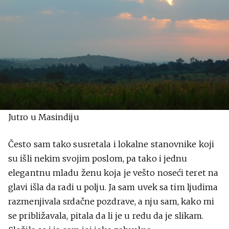
Jutro u Masindiju
Često sam tako susretala i lokalne stanovnike koji
su išli nekim svojim poslom, pa tako i jednu
elegantnu mladu ženu koja je vešto noseći teret na
glavi išla da radi u polju. Ja sam uvek sa tim ljudima
razmenjivala srdačne pozdrave, a nju sam, kako mi
se približavala, pitala da li je u redu da je slikam.