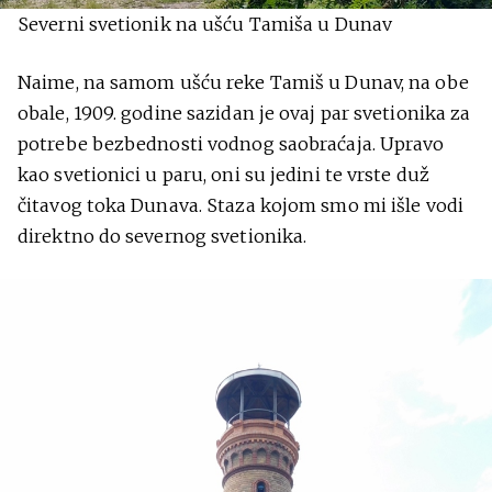
Severni svetionik na ušću Tamiša u Dunav
Naime, na samom ušću reke Tamiš u Dunav, na obe
obale, 1909. godine sazidan je ovaj par svetionika za
potrebe bezbednosti vodnog saobraćaja. Upravo
kao svetionici u paru, oni su jedini te vrste duž
čitavog toka Dunava. Staza kojom smo mi išle vodi
direktno do severnog svetionika.