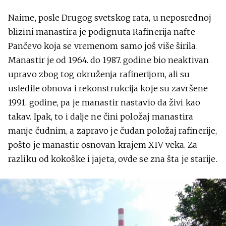
Naime, posle Drugog svetskog rata, u neposrednoj
blizini manastira je podignuta Rafinerija nafte
Pančevo koja se vremenom samo još više širila.
Manastir je od 1964. do 1987. godine bio neaktivan
upravo zbog tog okruženja rafinerijom, ali su
usledile obnova i rekonstrukcija koje su završene
1991. godine, pa je manastir nastavio da živi kao
takav. Ipak, to i dalje ne čini položaj manastira
manje čudnim, a zapravo je čudan položaj rafinerije,
pošto je manastir osnovan krajem XIV veka. Za
razliku od kokoške i jajeta, ovde se zna šta je starije.