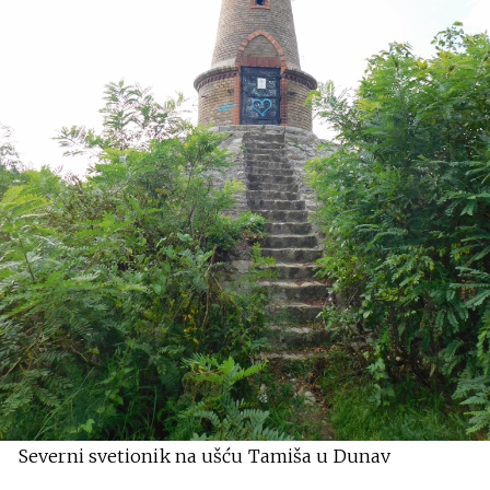
Severni svetionik na ušću Tamiša u Dunav