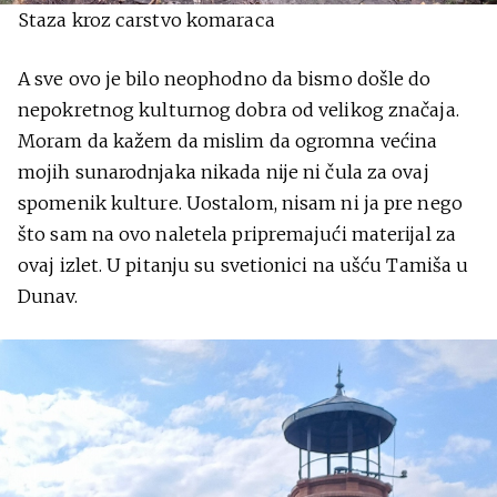
Staza kroz carstvo komaraca
A sve ovo je bilo neophodno da bismo došle do
nepokretnog kulturnog dobra od velikog značaja.
Moram da kažem da mislim da ogromna većina
mojih sunarodnjaka nikada nije ni čula za ovaj
spomenik kulture. Uostalom, nisam ni ja pre nego
što sam na ovo naletela pripremajući materijal za
ovaj izlet. U pitanju su svetionici na ušću Tamiša u
Dunav.