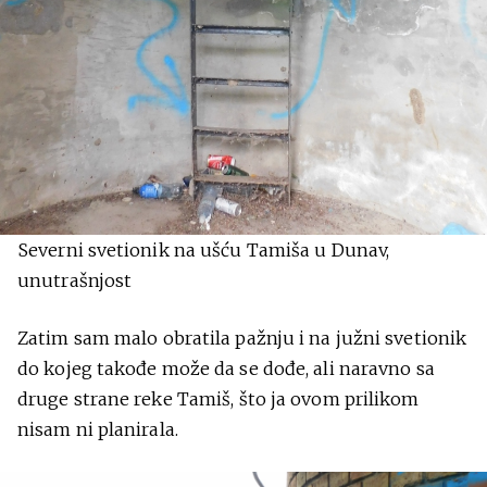
Severni svetionik na ušću Tamiša u Dunav,
unutrašnjost
Zatim sam malo obratila pažnju i na južni svetionik
do kojeg takođe može da se dođe, ali naravno sa
druge strane reke Tamiš, što ja ovom prilikom
nisam ni planirala.