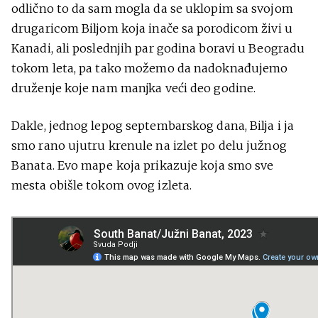
odlično to da sam mogla da se uklopim sa svojom
drugaricom Biljom koja inače sa porodicom živi u
Kanadi, ali poslednjih par godina boravi u Beogradu
tokom leta, pa tako možemo da nadoknađujemo
druženje koje nam manjka veći deo godine.
Dakle, jednog lepog septembarskog dana, Bilja i ja
smo rano ujutru krenule na izlet po delu južnog
Banata. Evo mape koja prikazuje koja smo sve
mesta obišle tokom ovog izleta.