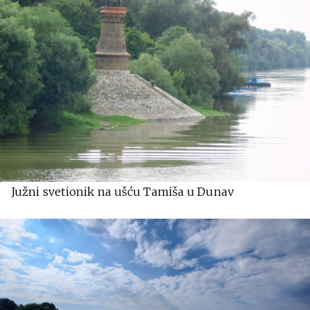
Južni svetionik na ušću Tamiša u Dunav