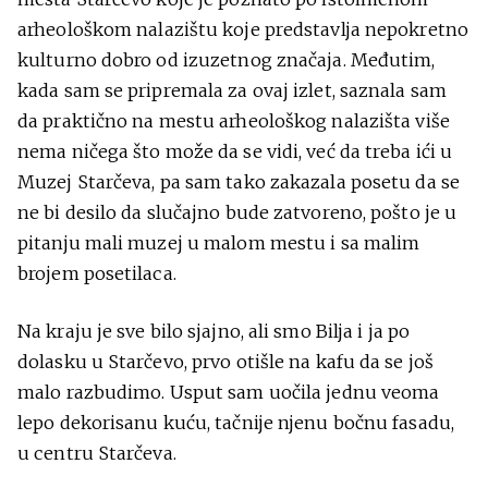
arheološkom nalazištu koje predstavlja nepokretno
kulturno dobro od izuzetnog značaja. Međutim,
kada sam se pripremala za ovaj izlet, saznala sam
da praktično na mestu arheološkog nalazišta više
nema ničega što može da se vidi, već da treba ići u
Muzej Starčeva, pa sam tako zakazala posetu da se
ne bi desilo da slučajno bude zatvoreno, pošto je u
pitanju mali muzej u malom mestu i sa malim
brojem posetilaca.
Na kraju je sve bilo sjajno, ali smo Bilja i ja po
dolasku u Starčevo, prvo otišle na kafu da se još
malo razbudimo. Usput sam uočila jednu veoma
lepo dekorisanu kuću, tačnije njenu bočnu fasadu,
u centru Starčeva.