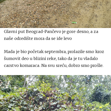
Glavni put Beograd-Pančevo je gore desno, a za
naše odredište mora da se ide levo
Mada je bio početak septembra, prolazile smo kroz
šumovit deo u blizini reke, tako da je tu vladalo
carstvo komaraca. Na svu sreću, dobro smo prošle.