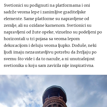
Svetionici su podignuti na platformama i oni
sadrže veoma lepe i zanimljive graditeljske
elemente. Same platforme su napravljene od
zemlje, ali su ozidane kamenom. Svetionici su
napravljeni od žute opeke, vizuelno su podeljeni po
horizontali u tri pojasa sa veoma lepom
dekoracijom i deluju veoma ljupko. Doduše, neki
ljudi imaju nezaustavljivu potrebu da žvrljaju po
svemu što vide i da to naruže, a ni unutrašnjost
svetionika u koju sam zavirila nije inspirativna.