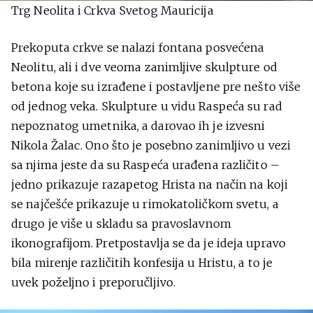
Trg Neolita i Crkva Svetog Mauricija
Prekoputa crkve se nalazi fontana posvećena
Neolitu, ali i dve veoma zanimljive skulpture od
betona koje su izrađene i postavljene pre nešto više
od jednog veka. Skulpture u vidu Raspeća su rad
nepoznatog umetnika, a darovao ih je izvesni
Nikola Žalac. Ono što je posebno zanimljivo u vezi
sa njima jeste da su Raspeća urađena različito –
jedno prikazuje razapetog Hrista na način na koji
se najčešće prikazuje u rimokatoličkom svetu, a
drugo je više u skladu sa pravoslavnom
ikonografijom. Pretpostavlja se da je ideja upravo
bila mirenje različitih konfesija u Hristu, a to je
uvek poželjno i preporučljivo.