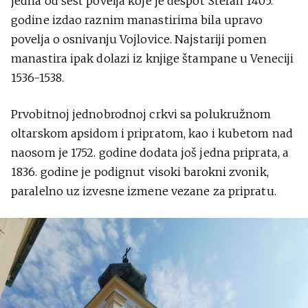
jedna od šest povelja koje je despot Stefan 1405.
godine izdao raznim manastirima bila upravo
povelja o osnivanju Vojlovice. Najstariji pomen
manastira ipak dolazi iz knjige štampane u Veneciji
1536-1538.
Prvobitnoj jednobrodnoj crkvi sa polukružnom
oltarskom apsidom i pripratom, kao i kubetom nad
naosom je 1752. godine dodata još jedna priprata, a
1836. godine je podignut visoki barokni zvonik,
paralelno uz izvesne izmene vezane za pripratu.