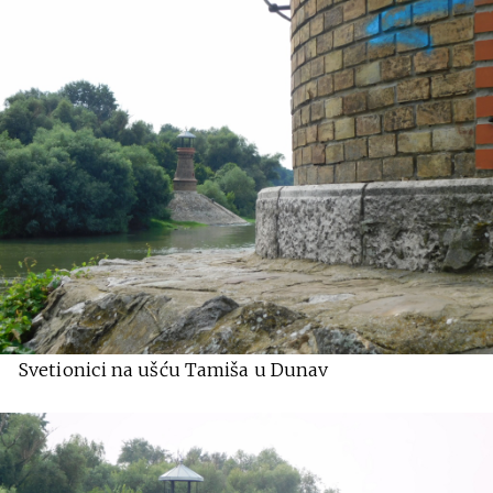
Svetionici na ušću Tamiša u Dunav