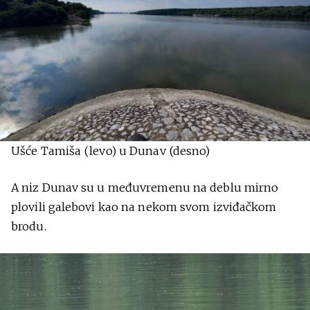
Ušće Tamiša (levo) u Dunav (desno)
A niz Dunav su u međuvremenu na deblu mirno
plovili galebovi kao na nekom svom izviđačkom
brodu.