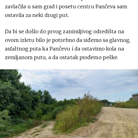
zavlačila u sam grad i posetu centru Pančeva sam
ostavila za neki drugi put.
Da bi se došlo do prvog zanimljivog odredišta na
ovom izletu bilo je potrebno da siđemo sa glavnog,
asfaltnog puta ka Pančevu i da ostavimo kola na
zemljanom putu, a da ostatak prođemo peške.