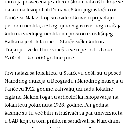
muzeja posvećena je arheološkom nalazištu koje se
nalazi na levoj obali Dunava, 8 km jugoistočno od
Pančeva. Nalazi koji su ovde otkriveni pripadaju
periodu neolita, a zbog njihovog izuzetnog značaja
kultura srednjeg neolita na prostoru središnjeg
Balkana je dobila ime – Starčevačka kultura.
Trajanje ove kulture smešta se u period od oko
6200. do oko 5500. godine p.n.e.
Prvi nalazi sa lokaliteta u Starčevu došli su u posed
Narodnog muzeja u Beogradu i Narodnog muzeja u
Pančevu 1912. godine, zahvaljujući radu lokalne
ciglane. Nakon toga su arheološka iskopavanja na
lokalitetu pokrenuta 1928. godine. Par godina
kasnije su tu već bili i istraživači sa par univerziteta
u SAD koji su tom prilikom sarađivali sa Narodnim