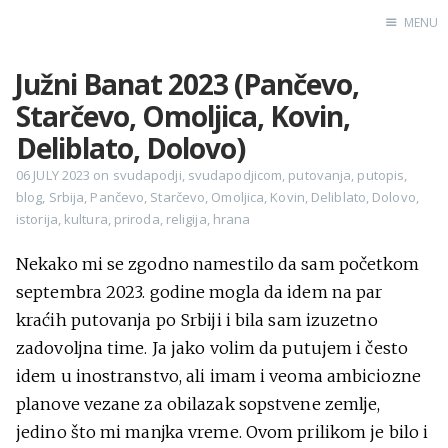
MENU
Južni Banat 2023 (Pančevo,
Home
Starčevo, Omoljica, Kovin,
Engl
Deliblato, Dolovo)
06 JULY 2023
on
svudapodji
,
svudapodjicom
,
putovanja
,
putopis
,
blog
,
Srbija
,
Pančevo
,
Starčevo
,
Omoljica
,
Kovin
,
Deliblato
,
Dolovo
,
X
istorija
,
kultura
,
priroda
,
religija
,
hrana
Instagram
Pinterest
Nekako mi se zgodno namestilo da sam početkom
septembra 2023. godine mogla da idem na par
YouTube
kraćih putovanja po Srbiji i bila sam izuzetno
zadovoljna time. Ja jako volim da putujem i često
idem u inostranstvo, ali imam i veoma ambiciozne
Sadržaj
planove vezane za obilazak sopstvene zemlje,
jedino što mi manjka vreme. Ovom prilikom je bilo i