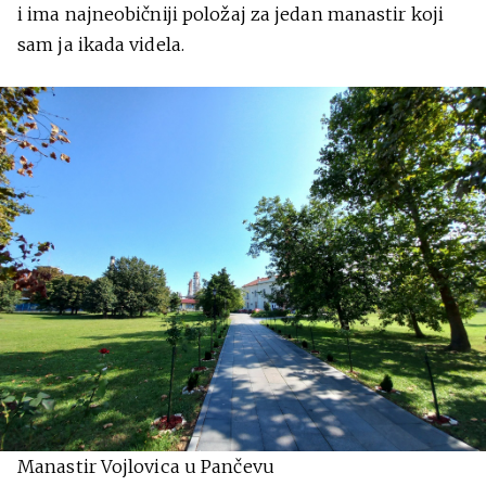
i ima najneobičniji položaj za jedan manastir koji
sam ja ikada videla.
Manastir Vojlovica u Pančevu