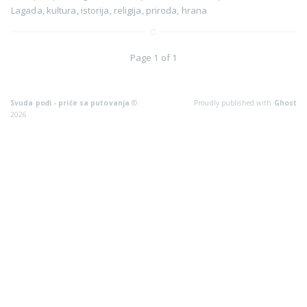
Lagada
,
kultura
,
istorija
,
religija
,
priroda
,
hrana
Page 1 of 1
Svuda pođi - priče sa putovanja
©
Proudly published with
Ghost
2026