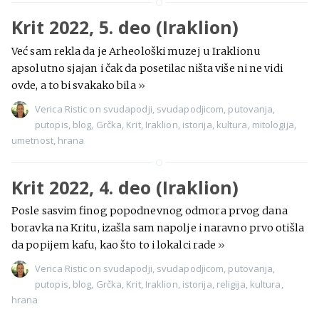
Krit 2022, 5. deo (Iraklion)
Već sam rekla da je Arheološki muzej u Iraklionu
apsolutno sjajan i čak da posetilac ništa više ni ne vidi
ovde, a to bi svakako bila
»
Verica Ristic
on
svudapodji
,
svudapodjicom
,
putovanja
,
putopis
,
blog
,
Grčka
,
Krit
,
Iraklion
,
istorija
,
kultura
,
mitologija
,
umetnost
,
hrana
Krit 2022, 4. deo (Iraklion)
Posle sasvim finog popodnevnog odmora prvog dana
boravka na Kritu, izašla sam napolje i naravno prvo otišla
da popijem kafu, kao što to i lokalci rade
»
Verica Ristic
on
svudapodji
,
svudapodjicom
,
putovanja
,
putopis
,
blog
,
Grčka
,
Krit
,
Iraklion
,
istorija
,
religija
,
kultura
,
hrana