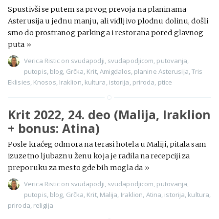
Spustivši se putem sa prvog prevoja na planinama
Asterusija u jednu manju, ali vidljivo plodnu dolinu, došli
smo do prostranog parkinga i restorana pored glavnog
puta
»
Verica Ristic
on
svudapodji
,
svudapodjicom
,
putovanja
,
putopis
,
blog
,
Grčka
,
Krit
,
Amigdalos
,
planine Asterusija
,
Tris
Eklisies
,
Knosos
,
Iraklion
,
kultura
,
istorija
,
priroda
,
ptice
Krit 2022, 24. deo (Malija, Iraklion
+ bonus: Atina)
Posle kraćeg odmora na terasi hotela u Maliji, pitala sam
izuzetno ljubaznu ženu koja je radila na recepciji za
preporuku za mesto gde bih mogla da
»
Verica Ristic
on
svudapodji
,
svudapodjicom
,
putovanja
,
putopis
,
blog
,
Grčka
,
Krit
,
Malija
,
Iraklion
,
Atina
,
istorija
,
kultura
,
priroda
,
religija