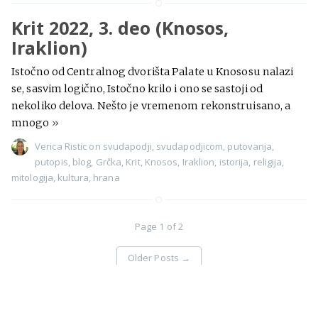
Krit 2022, 3. deo (Knosos,
Iraklion)
Istočno od Centralnog dvorišta Palate u Knososu nalazi
se, sasvim logično, Istočno krilo i ono se sastoji od
nekoliko delova. Nešto je vremenom rekonstruisano, a
mnogo
»
Verica Ristic
on
svudapodji
,
svudapodjicom
,
putovanja
,
putopis
,
blog
,
Grčka
,
Krit
,
Knosos
,
Iraklion
,
istorija
,
religija
,
mitologija
,
kultura
,
hrana
Page 1 of 2
Older Posts
→
Svuda pođi - priče sa putovanja
©
Proudly published with
Ghost