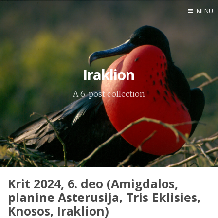
MENU
Home
Engl
Iraklion
A 6-post collection
X
Instagram
Pinterest
YouTube
Krit 2024, 6. deo (Amigdalos,
Sadržaj
planine Asterusija, Tris Eklisies,
Knosos, Iraklion)