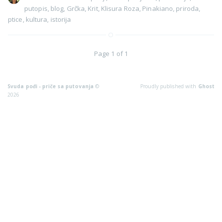
putopis
,
blog
,
Grčka
,
Krit
,
Klisura Roza
,
Pinakiano
,
priroda
,
ptice
,
kultura
,
istorija
Page 1 of 1
Svuda pođi - priče sa putovanja
©
Proudly published with
Ghost
2026