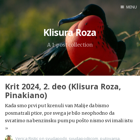
MENU
Home
Klisura Roza
Engl
A 1-post collection
X
Instagram
Pinterest
Krit 2024, 2. deo (Klisura Roza,
YouTube
Pinakiano)
Kada smo prvi put krenuli van Malije da bismo
posmatrali ptice, pre svega je bilo neophodno da
Sadržaj
svratimo na benzinsku pumpu pošto nismo svi imali istu
»
Verica Ristic
on
svudapodji
,
svudapodjicom
,
putovanja
,