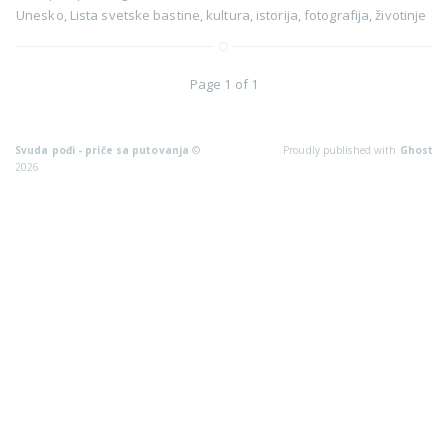
Unesko
,
Lista svetske bastine
,
kultura
,
istorija
,
fotografija
,
životinje
Page 1 of 1
Svuda pođi - priče sa putovanja
©
Proudly published with
Ghost
2026