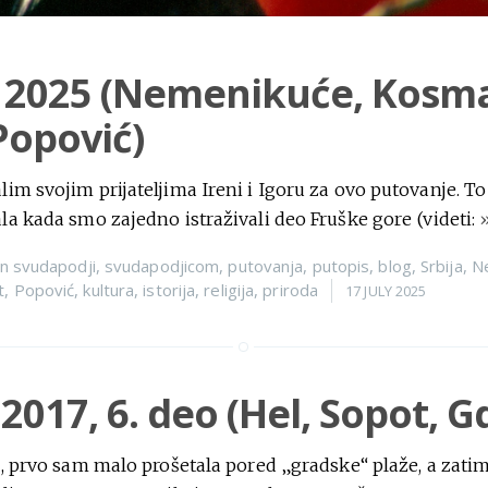
 2025 (Nemenikuće, Kosma
Popović)
m svojim prijateljima Ireni i Igoru za ovo putovanje. To s
a kada smo zajedno istraživali deo Fruške gore (videti:
n
svudapodji
,
svudapodjicom
,
putovanja
,
putopis
,
blog
,
Srbija
,
N
t
,
Popović
,
kultura
,
istorija
,
religija
,
priroda
17 JULY 2025
 2017, 6. deo (Hel, Sopot, G
, prvo sam malo prošetala pored „gradske“ plaže, a zati