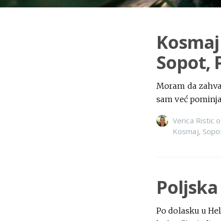
Kosmaj
Sopot, 
Moram da zahvali
sam već pominjal
Verica Ristic
o
Kosmaj
,
Sopo
Poljska
Po dolasku u Hel