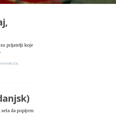
j,
u prijatelji koje
»
emenikuće
,
danjsk)
m sela da popijem