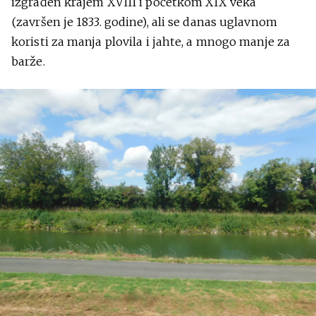
izgrađen krajem XVIII i početkom XIX veka
(završen je 1833. godine), ali se danas uglavnom
koristi za manja plovila i jahte, a mnogo manje za
barže.