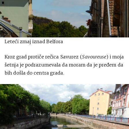
Leteći zmaj iznad Belfora
Kroz grad protiče rečica Savurez (
Savoureuse
) i moja
šetnja je podrazumevala da moram da je pređem da
bih došla do centra grada.