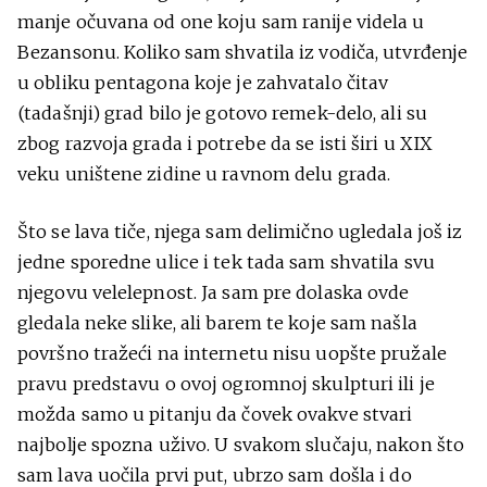
manje očuvana od one koju sam ranije videla u
Bezansonu. Koliko sam shvatila iz vodiča, utvrđenje
u obliku pentagona koje je zahvatalo čitav
(tadašnji) grad bilo je gotovo remek-delo, ali su
zbog razvoja grada i potrebe da se isti širi u XIX
veku uništene zidine u ravnom delu grada.
Što se lava tiče, njega sam delimično ugledala još iz
jedne sporedne ulice i tek tada sam shvatila svu
njegovu velelepnost. Ja sam pre dolaska ovde
gledala neke slike, ali barem te koje sam našla
površno tražeći na internetu nisu uopšte pružale
pravu predstavu o ovoj ogromnoj skulpturi ili je
možda samo u pitanju da čovek ovakve stvari
najbolje spozna uživo. U svakom slučaju, nakon što
sam lava uočila prvi put, ubrzo sam došla i do