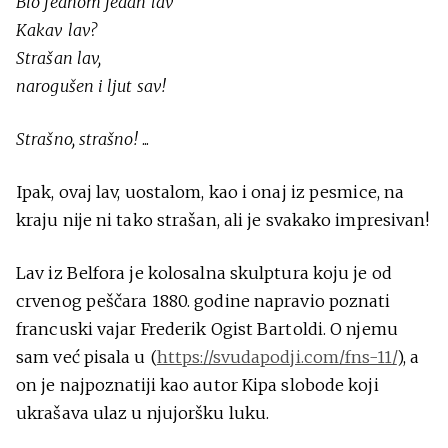
Bio jednom jedan lav
Kakav lav?
Strašan lav,
narogušen i ljut sav!
Strašno, strašno!
...
Ipak, ovaj lav, uostalom, kao i onaj iz pesmice, na
kraju nije ni tako strašan, ali je svakako impresivan!
Lav iz Belfora je kolosalna skulptura koju je od
crvenog peščara 1880. godine napravio poznati
francuski vajar Frederik Ogist Bartoldi. O njemu
sam već pisala u (
https://svudapodji.com/fns-11/
), a
on je najpoznatiji kao autor Kipa slobode koji
ukrašava ulaz u njujoršku luku.