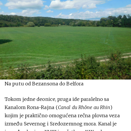
Na putu od Bezansona do Belfora
Tokom jedne deonice, pruga ide paralelno sa
Kanalom Rona-Rajna (
Canal du Rhône au Rhin
)
kojim je praktično omogućena rečna plovna veza
između Severnog i Sredozemnog mora. Kanal je