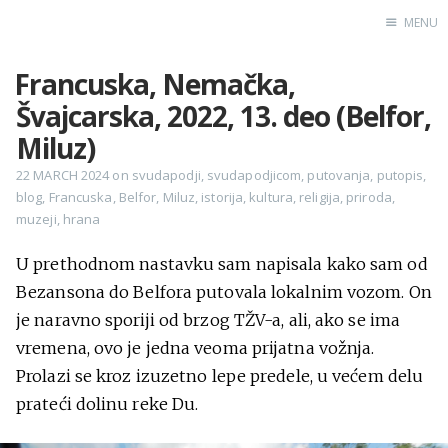
MENU
Francuska, Nemačka,
Home
Švajcarska, 2022, 13. deo (Belfor,
Engl
Miluz)
22 MARCH 2024
on
svudapodji
,
svudapodjicom
,
putovanja
,
putopis
,
blog
,
Francuska
,
Belfor
,
Miluz
,
istorija
,
kultura
,
religija
,
priroda
,
X
muzeji
,
hrana
Instagram
Pinterest
U prethodnom nastavku sam napisala kako sam od
Bezansona do Belfora putovala lokalnim vozom. On
YouTube
je naravno sporiji od brzog TŽV-a, ali, ako se ima
vremena, ovo je jedna veoma prijatna vožnja.
Prolazi se kroz izuzetno lepe predele, u većem delu
Sadržaj
prateći dolinu reke Du.