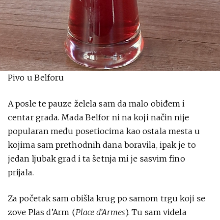
Pivo u Belforu
A posle te pauze želela sam da malo obiđem i
centar grada. Mada Belfor ni na koji način nije
popularan među posetiocima kao ostala mesta u
kojima sam prethodnih dana boravila, ipak je to
jedan ljubak grad i ta šetnja mi je sasvim fino
prijala.
Za početak sam obišla krug po samom trgu koji se
zove Plas d’Arm (
Place d’Armes
). Tu sam videla