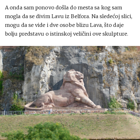
A onda sam ponovo došla do mesta sa kog sam
mogla da se divim Lavu iz Belfora. Na sledećoj slici,
mogu da se vide i dve osobe blizu Lava, što daje
bolju predstavu o istinskoj veličini ove skulpture.