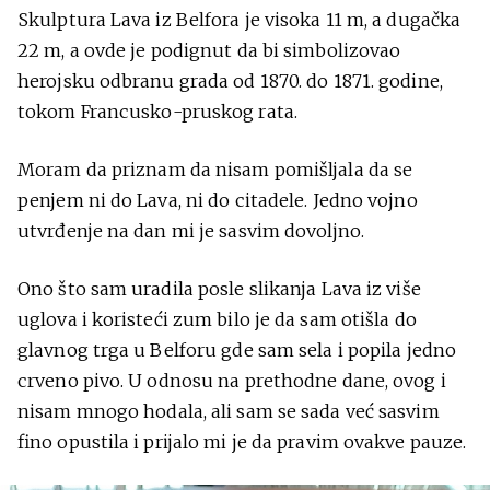
Skulptura Lava iz Belfora je visoka 11 m, a dugačka
22 m, a ovde je podignut da bi simbolizovao
herojsku odbranu grada od 1870. do 1871. godine,
tokom Francusko-pruskog rata.
Moram da priznam da nisam pomišljala da se
penjem ni do Lava, ni do citadele. Jedno vojno
utvrđenje na dan mi je sasvim dovoljno.
Ono što sam uradila posle slikanja Lava iz više
uglova i koristeći zum bilo je da sam otišla do
glavnog trga u Belforu gde sam sela i popila jedno
crveno pivo. U odnosu na prethodne dane, ovog i
nisam mnogo hodala, ali sam se sada već sasvim
fino opustila i prijalo mi je da pravim ovakve pauze.