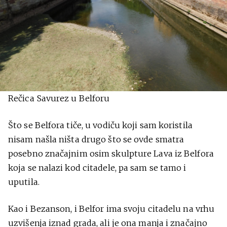
Rečica Savurez u Belforu
Što se Belfora tiče, u vodiču koji sam koristila
nisam našla ništa drugo što se ovde smatra
posebno značajnim osim skulpture Lava iz Belfora
koja se nalazi kod citadele, pa sam se tamo i
uputila.
Kao i Bezanson, i Belfor ima svoju citadelu na vrhu
uzvišenja iznad grada, ali je ona manja i značajno