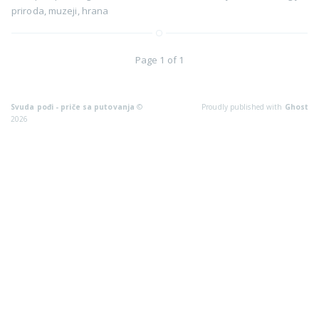
priroda
,
muzeji
,
hrana
Page 1 of 1
Svuda pođi - priče sa putovanja
©
Proudly published with
Ghost
2026