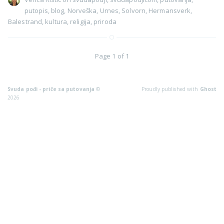
putopis
,
blog
,
Norveška
,
Urnes
,
Solvorn
,
Hermansverk
,
Balestrand
,
kultura
,
religija
,
priroda
Page 1 of 1
Svuda pođi - priče sa putovanja
©
Proudly published with
Ghost
2026