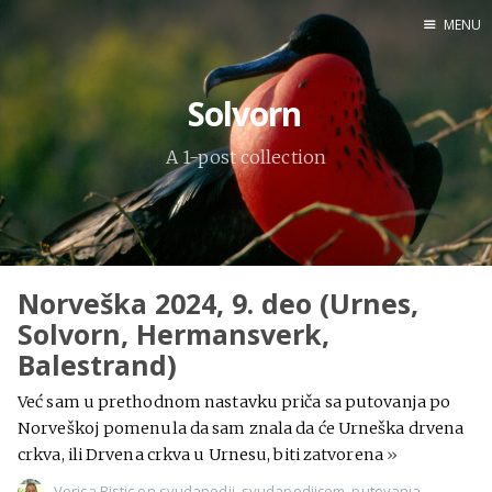
MENU
Home
Solvorn
Engl
A 1-post collection
X
Instagram
Pinterest
Norveška 2024, 9. deo (Urnes,
YouTube
Solvorn, Hermansverk,
Balestrand)
Već sam u prethodnom nastavku priča sa putovanja po
Sadržaj
Norveškoj pomenula da sam znala da će Urneška drvena
crkva, ili Drvena crkva u Urnesu, biti zatvorena
»
Verica Ristic
on
svudapodji
,
svudapodjicom
,
putovanja
,