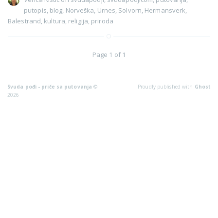
putopis
,
blog
,
Norveška
,
Urnes
,
Solvorn
,
Hermansverk
,
Balestrand
,
kultura
,
religija
,
priroda
Page 1 of 1
Svuda pođi - priče sa putovanja
©
Proudly published with
Ghost
2026